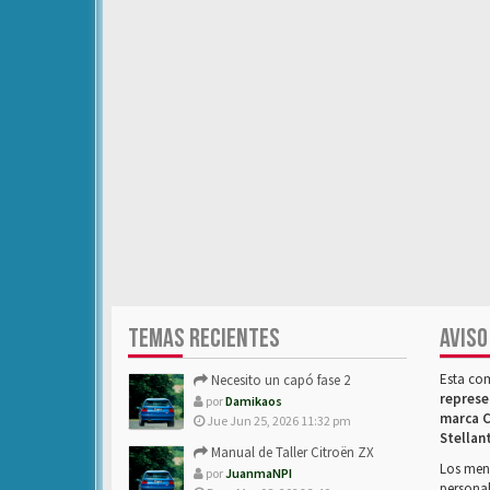
TEMAS RECIENTES
AVISO
Esta co
Necesito un capó fase 2
represe
por
Damikaos
marca C
Jue Jun 25, 2026 11:32 pm
Stellan
Manual de Taller Citroën ZX
Los mens
por
JuanmaNPI
personal