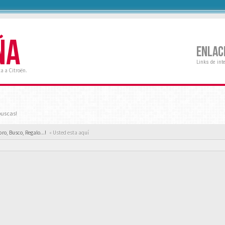
ÑA
ENLAC
Links de int
a a Citroën.
buscas!
ro, Busco, Regalo...!
« Usted esta aquí