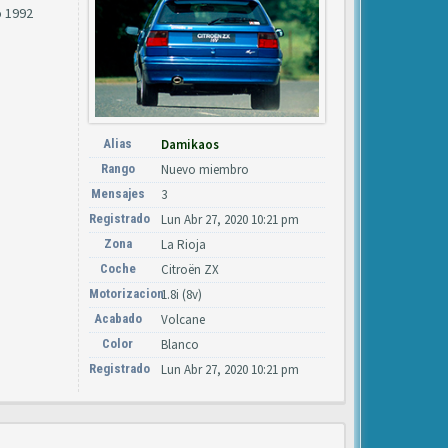
o 1992
Alias
Damikaos
Rango
Nuevo miembro
Mensajes
3
Registrado
Lun Abr 27, 2020 10:21 pm
Zona
La Rioja
Coche
Citroën ZX
Motorizacion
1.8i (8v)
Acabado
Volcane
Color
Blanco
Registrado
Lun Abr 27, 2020 10:21 pm