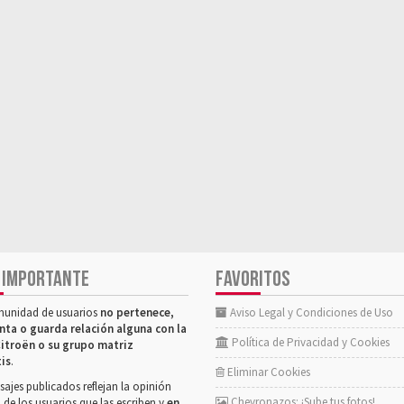
 IMPORTANTE
FAVORITOS
munidad de usuarios
no pertenece,
Aviso Legal y Condiciones de Uso
nta o guarda relación alguna con la
Política de Privacidad y Cookies
itroën o su grupo matriz
tis
.
Eliminar Cookies
ajes publicados reflejan la opinión
Chevronazos: ¡Sube tus fotos!
 de los usuarios que las escriben y
en