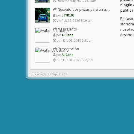
Dom Mar 08, 2026 3:40 am
ningún 
Necesito dos piezas para un amigo con ZX.
publica
por
JJYR103
En caso 
Vie Feb 20, 2026 8:30 pm
ser reti
Me presento
nosotr
desarrol
por
AJCano
Lun Dic 01, 2025 6:21 pm
Presentación
por
AJCano
Lun Dic 01, 2025 6:05 pm
Funcionando con phpBB -