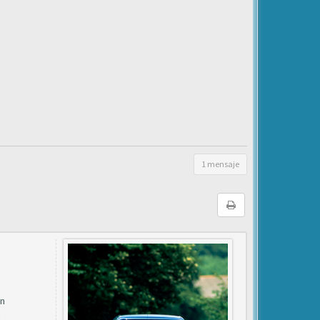
1 mensaje
on
a