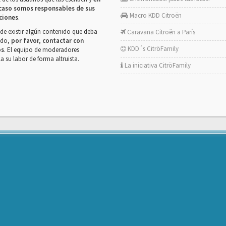
caso somos responsables de sus
Macro KDD Citroën
ciones
.
de existir algún contenido que deba
Caravana Citroën a París
rado,
por favor, contactar con
KDD´s CitröFamily
os
. El equipo de moderadores
la su labor de forma altruista.
La iniciativa CitröFamily