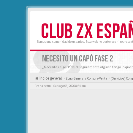
CLUB ZX ESPA
Somos una comunidad de usuarios. Esta web no pertenece ni represent
NECESITO UN CAPÓ FASE 2
¿Necesitas algo? Pídelo! Seguramente alguien tenga lo que 
Índice general
Zona General y Compra-Venta
[Servicios] Comp
Fecha actual Sab Ago 08, 2026 8:34 am