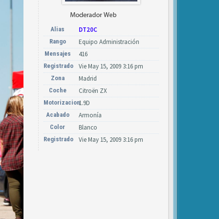
Alias
DT20C
Rango
Equipo Administración
Mensajes
416
Registrado
Vie May 15, 2009 3:16 pm
Zona
Madrid
Coche
Citroën ZX
Motorizacion
1.9D
Acabado
Armonía
Color
Blanco
Registrado
Vie May 15, 2009 3:16 pm