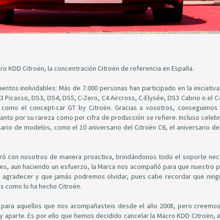
o KDD Citroën, la concentración Citroën de referencia en España.
ntos inolvidables: Más de 7.000 personas han participado en la iniciativ
 Picasso, DS3, DS4, DS5, C-Zero, C4 Aircross, C-Elysée, DS3 Cabrio o el C
 como el concept-car GT by Citroën. Gracias a vosotros, conseguimos 
anto por su rareza como por cifra de producción se refiere. Incluso celeb
ario de modelos, como el 10 aniversario del Citroën C6, el aniversario del
ró con nosotros de manera proactiva, brindándonos todo el soporte nec
stes, aun haciendo un esfuerzo, la Marca nos acompañó para que nuestro 
 agradecer y que jamás podremos olvidar, pues cabe recordar que ning
os como lo ha hecho Citroën.
r para aquellos que nos acompañasteis desde el año 2008, pero creemo
 y aparte. Es por ello que hemos decidido cancelar la Macro KDD Citroën, 