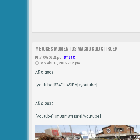
Mejores Momentos Macro KDD Citroën
#109309
por
DT20C
Sab Abr 16, 2016 7:02 pm
AÑO 2009:
[youtube]6Z4ElH4SlBA[/youtube]
AÑO 2010:
[youtube]RmJgm8YHsr4[/youtube]