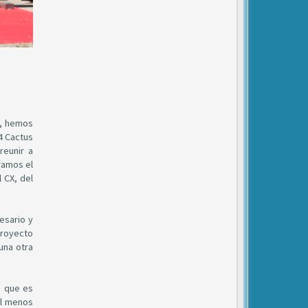
a, hemos
4 Cactus
reunir a
ramos el
 CX, del
esario y
proyecto
una otra
s que es
al menos