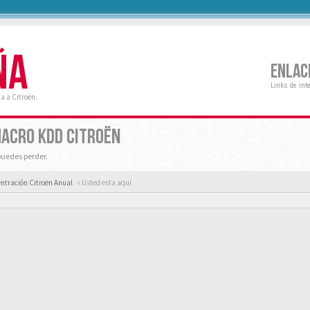
ÑA
ENLAC
Links de int
a a Citroën.
MACRO KDD CITROËN
puedes perder.
ntración Citroën Anual
« Usted esta aquí