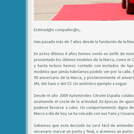
Estimad@s compañer@s,
Han pasado más de 7 años desde la fundación de la Macr
En estos últimos 8 años hemos vivido un sinfín de mome
presentado los últimos modelos de la Marca, como el C3
y hasta incluso hemos contado con invitados de lujo
modelos que jamás habríamos podido ver por la calle, t
90 aniversario de la Marca, y posteriormente el anivers
XM, del Saxo o del C5. Un auténtico ejemplo a seguir.
Desde el año 2009 Automóviles Citroën España colabo
asumiendo el coste de la actividad. En épocas de aju
pudiese llevarse a cabo. Un comportamiento digno de
Marca a día de hoy se ha volcado con sus Fans y Usuari
Sabemos que esta decisión no será fácil de entende
necesario marcar un punto y final, o al menos un punto