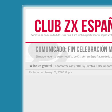
CLUB ZX ESPA
Somos una comunidad de usuarios. Esta web no pertenece ni represent
COMUNICADO: FIN CELEBRACIÓN 
El mayor evento automovilístico Citroën en España, no te lo 
Índice general
Concentraciones, KDD´s y Eventos
Macro Conce
Fecha actual Jue Ago 06, 2026 6:48 pm