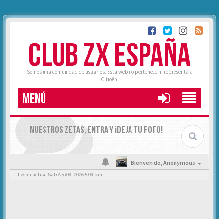
CLUB ZX ESPAÑA
Somos una comunidad de usuarios. Esta web no pertenece ni representa a
Citroën.
MENÚ
NUESTROS ZETAS, ENTRA Y ¡DEJA TU FOTO!
Bienvenido,
Anonymous
Fecha actual Sab Ago 08, 2026 5:08 pm