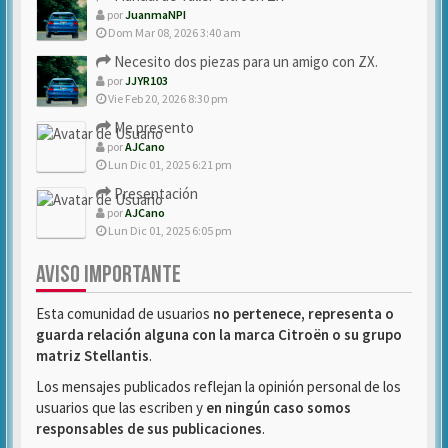
por
JuanmaNPI
Dom Mar 08, 2026 3:40 am
Necesito dos piezas para un amigo con ZX.
por
JJYR103
Vie Feb 20, 2026 8:30 pm
Me presento
por
AJCano
Lun Dic 01, 2025 6:21 pm
Presentación
por
AJCano
Lun Dic 01, 2025 6:05 pm
AVISO IMPORTANTE
Esta comunidad de usuarios
no pertenece, representa o
guarda relación alguna con la marca Citroën o su grupo
matriz Stellantis
.
Los mensajes publicados reflejan la opinión personal de los
usuarios que las escriben y
en ningún caso somos
responsables de sus publicaciones
.