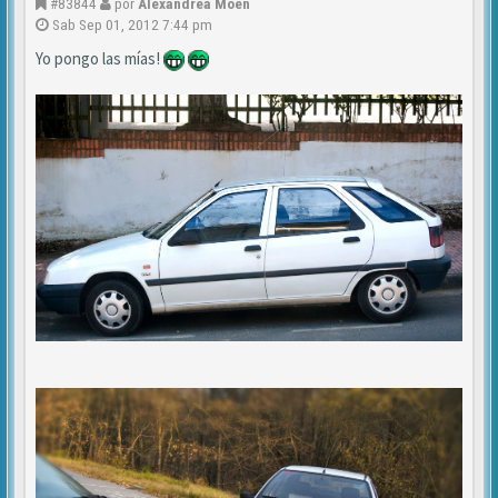
#83844
por
Alexandrea Moen
Sab Sep 01, 2012 7:44 pm
Yo pongo las mías!