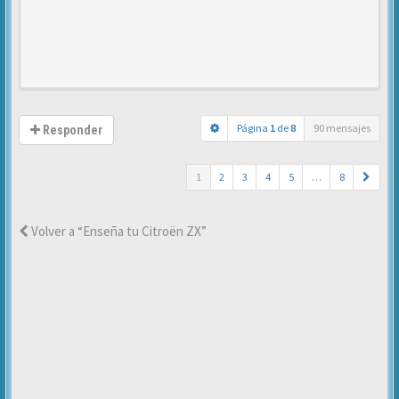
Página
1
de
8
90 mensajes
Responder
1
2
3
4
5
…
8
Volver a “Enseña tu Citroën ZX”