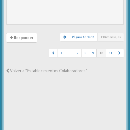
Página
10
de
11
130 mensajes
Responder
1
…
7
8
9
10
11
Volver a “Establecimientos Colaboradores”