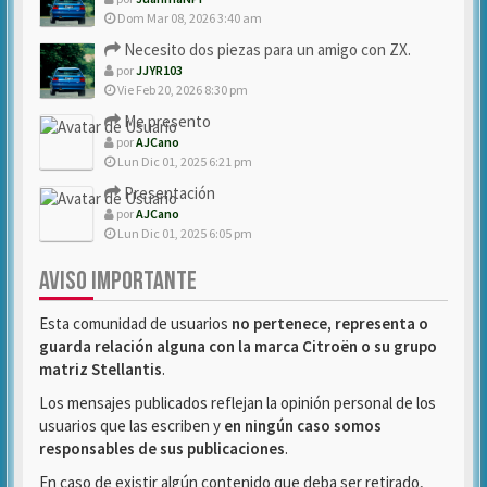
Dom Mar 08, 2026 3:40 am
Necesito dos piezas para un amigo con ZX.
por
JJYR103
Vie Feb 20, 2026 8:30 pm
Me presento
por
AJCano
Lun Dic 01, 2025 6:21 pm
Presentación
por
AJCano
Lun Dic 01, 2025 6:05 pm
AVISO IMPORTANTE
Esta comunidad de usuarios
no pertenece, representa o
guarda relación alguna con la marca Citroën o su grupo
matriz Stellantis
.
Los mensajes publicados reflejan la opinión personal de los
usuarios que las escriben y
en ningún caso somos
responsables de sus publicaciones
.
En caso de existir algún contenido que deba ser retirado,