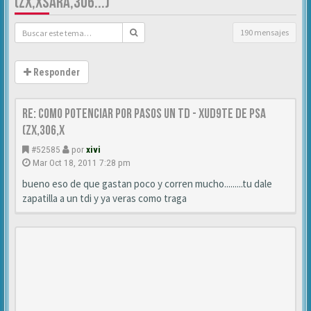
(ZX,XSARA,306...)
190 mensajes
Responder
Re: Como Potenciar por pasos un TD - XUD9TE DE PSA
(zx,306,x
#52585
por
xivi
Mar Oct 18, 2011 7:28 pm
bueno eso de que gastan poco y corren mucho.........tu dale
zapatilla a un tdi y ya veras como traga