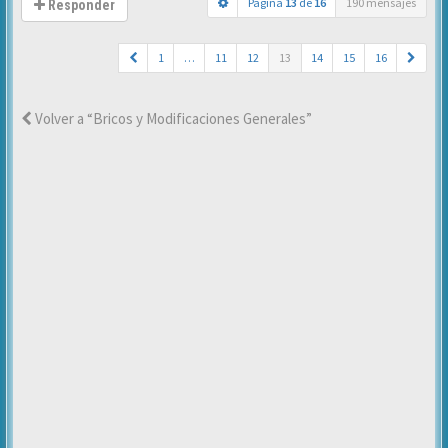
Página
13
de
16
190 mensajes
Responder
1
…
11
12
13
14
15
16
Volver a “Bricos y Modificaciones Generales”