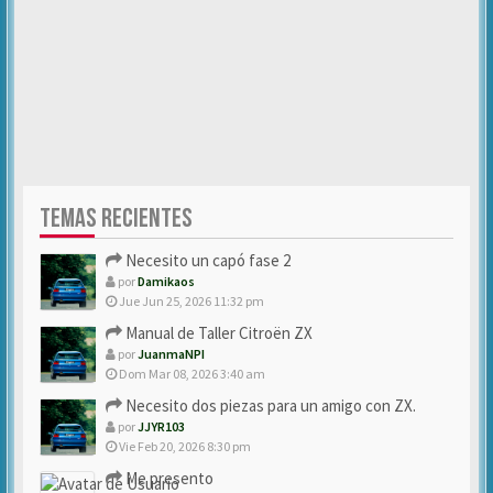
TEMAS RECIENTES
Necesito un capó fase 2
por
Damikaos
Jue Jun 25, 2026 11:32 pm
Manual de Taller Citroën ZX
por
JuanmaNPI
Dom Mar 08, 2026 3:40 am
Necesito dos piezas para un amigo con ZX.
por
JJYR103
Vie Feb 20, 2026 8:30 pm
Me presento