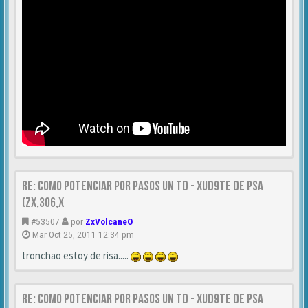
Re: Como Potenciar por pasos un TD - XUD9TE DE PSA
(zx,306,x
#53507
por
ZxVolcaneO
Mar Oct 25, 2011 12:34 pm
tronchao estoy de risa.....
Re: Como Potenciar por pasos un TD - XUD9TE DE PSA