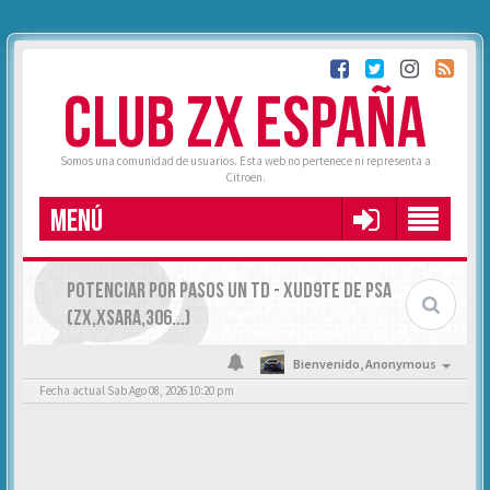
CLUB ZX ESPAÑA
Somos una comunidad de usuarios. Esta web no pertenece ni representa a
Citroën.
MENÚ
POTENCIAR POR PASOS UN TD - XUD9TE DE PSA
(ZX,XSARA,306...)
Bienvenido,
Anonymous
Fecha actual Sab Ago 08, 2026 10:20 pm