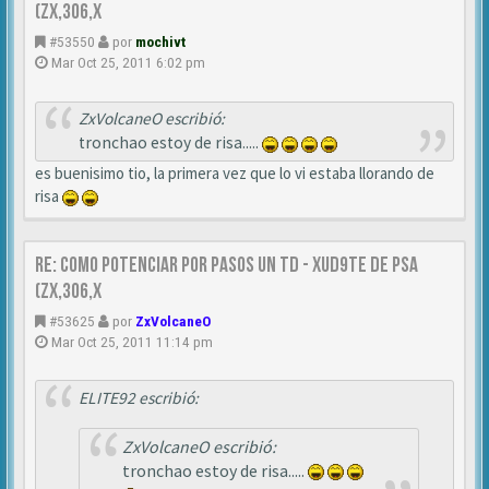
(zx,306,x
#53550
por
mochivt
Mar Oct 25, 2011 6:02 pm
ZxVolcaneO escribió:
tronchao estoy de risa.....
es buenisimo tio, la primera vez que lo vi estaba llorando de
risa
Re: Como Potenciar por pasos un TD - XUD9TE DE PSA
(zx,306,x
#53625
por
ZxVolcaneO
Mar Oct 25, 2011 11:14 pm
ELITE92 escribió:
ZxVolcaneO escribió:
tronchao estoy de risa.....