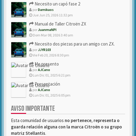
Necesito un capó fase 2
por
Damikaos
Jue Jun 25, 2026 11:32 pm
Manual de Taller Citroën ZX
por
JuanmaNPI
Dom Mar 08, 2026 3:40 am
Necesito dos piezas para un amigo con ZX.
por
JJYR103
Vie Feb 20, 2026 8:30 pm
Me presento
por
AJCano
Lun Dic 01, 2025 6:21 pm
Presentación
por
AJCano
Lun Dic 01, 2025 6:05 pm
AVISO IMPORTANTE
Esta comunidad de usuarios
no pertenece, representa o
guarda relación alguna con la marca Citroën o su grupo
matriz Stellantis
.