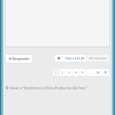
Página
1
de
24
287 mensajes
Responder
1
2
3
4
5
…
24
Volver a “Distintivos y Otros Productos del Foro”