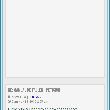
Re: MANUAL DE TALLER - Petición
#109511
por
DT20C
Dom Nov 13, 2016 2:05 pm
El que publica un forero en otro post es este: