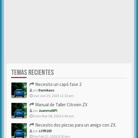
TEMAS RECIENTES
Necesito un capó fase 2
por
Damikaos
Jue Jun 25, 2026 11:32 pm
Manual de Taller Citroën ZX
por
JuanmaNPI
Dom Mar 08, 2026 3:40 am
Necesito dos piezas para un amigo con ZX.
por
JJYR103
Vie Feb 20, 2026 8:30 pm