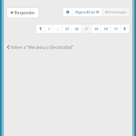
Página
67
de
70
830 mensajes
Responder
1
…
65
66
67
68
69
70
Volver a “Mecánica y Electricidad”