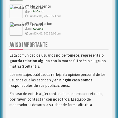
Me presento
por
AJCano
Lun Dic 01, 2025 6:21 pm
Presentación
por
AJCano
Lun Dic 01, 2025 6:05 pm
AVISO IMPORTANTE
Esta comunidad de usuarios
no pertenece, representa o
guarda relación alguna con la marca Citroën o su grupo
matriz Stellantis
.
Los mensajes publicados reflejan la opinión personal de los
usuarios que las escriben y
en ningún caso somos
responsables de sus publicaciones
.
En caso de existir algún contenido que deba ser retirado,
por favor, contactar con nosotros
. El equipo de
moderadores desarrolla su labor de forma altruista.