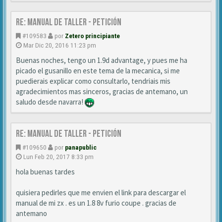
Re: MANUAL DE TALLER - Petición
#109583
por
Zetero principiante
Mar Dic 20, 2016 11:23 pm
Buenas noches, tengo un 1.9d advantage, y pues me ha
picado el gusanillo en este tema de la mecanica, si me
puedierais explicar como consultarlo, tendriais mis
agradecimientos mas sinceros, gracias de antemano, un
saludo desde navarra!
Re: MANUAL DE TALLER - Petición
#109650
por
panapublic
Lun Feb 20, 2017 8:33 pm
hola buenas tardes
quisiera pedirles que me envien el link para descargar el
manual de mi zx . es un 1.8 8v furio coupe . gracias de
antemano