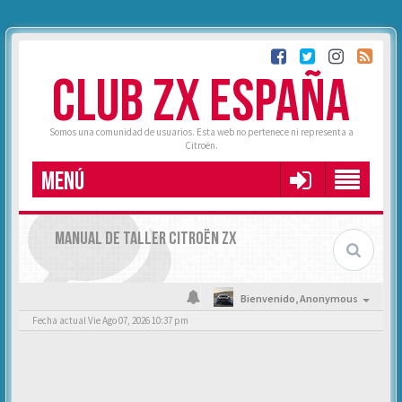
CLUB ZX ESPAÑA
Somos una comunidad de usuarios. Esta web no pertenece ni representa a
Citroën.
MENÚ
MANUAL DE TALLER CITROËN ZX
Bienvenido,
Anonymous
Fecha actual Vie Ago 07, 2026 10:37 pm