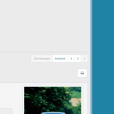
29 mensajes
Anterior
1
2
3