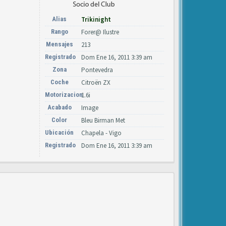
Alias
Trikinight
Rango
Forer@ Ilustre
Mensajes
213
Registrado
Dom Ene 16, 2011 3:39 am
Zona
Pontevedra
Coche
Citroën ZX
Motorizacion
1.6i
Acabado
Image
Color
Bleu Birman Met
Ubicación
Chapela - Vigo
Registrado
Dom Ene 16, 2011 3:39 am