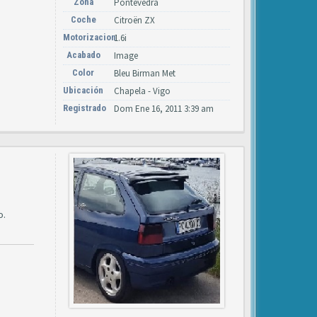
Zona
Pontevedra
Coche
Citroën ZX
Motorizacion
1.6i
Acabado
Image
Color
Bleu Birman Met
Ubicación
Chapela - Vigo
Registrado
Dom Ene 16, 2011 3:39 am
o.