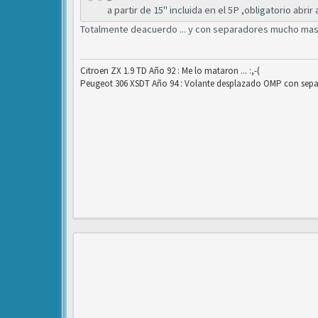
a partir de 15" incluida en el 5P ,obligatorio abrir al
Totalmente deacuerdo ... y con separadores mucho mas ..
Citroen ZX 1.9 TD Año 92 : Me lo mataron ... :,-(
Peugeot 306 XSDT Año 94 : Volante desplazado OMP con separ