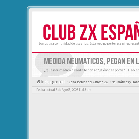
CLUB ZX ESPA
Somos una comunidad de usuarios. Esta web no pertenece ni represent
MEDIDA NEUMATICOS, PEGAN EN 
¿Qué neumático o llanta le pongo? ¿Cómo se porta?... Hable
Índice general
Zona Técnica del Citroën ZX
Neumáticos y Llan
Fecha actual Sab Ago 08, 2026 11:13 am