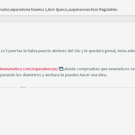
ador,separadores traseros 1,6cm Sparco,suspensiones Koni Regulables.
zx 5 puertas le habia puesto aletines del 16v y le quedara genial, tenia ad
eleneumatico.com/equivalencias/
donde compruebas que neumaticos se
parando los diametros y anchura te puedes hacer una idea..