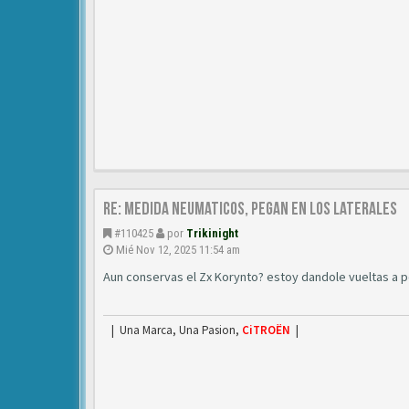
Re: medida neumaticos, pegan en los laterales
#110425
por
Trikinight
Mié Nov 12, 2025 11:54 am
Aun conservas el Zx Korynto? estoy dandole vueltas a p
| Una Marca, Una Pasion,
CiTROËN
|