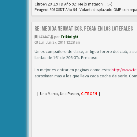
Citroen ZX 1.9 TD Año 92 : Me lo mataron ... :,-(
Peugeot 306 XSDT Año 94 : Volante desplazado OMP con separ
Re: medida neumaticos, pegan en los laterales
#43447
por
Trikinight
Lun Jun 27, 2011 12:28 am
Un ex compañero de clase, antiguo forero del club, a su 
llantas de 16" de 206 GTi. Precioso.
Lo mejor es entrar en paginas como esta:
http://www.t
aproximan mas a los que lleva cada coche de serie. Com
| Una Marca, Una Pasion,
CiTROËN
|