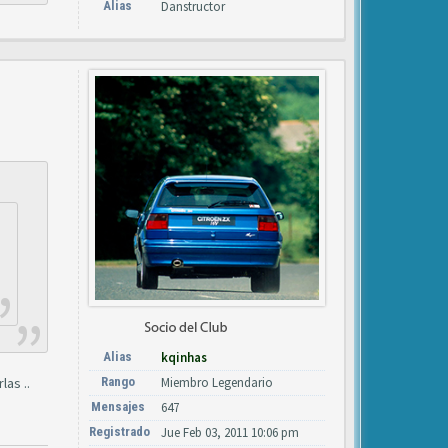
Alias
Danstructor
Alias
kqinhas
las ..
Rango
Miembro Legendario
Mensajes
647
Registrado
Jue Feb 03, 2011 10:06 pm