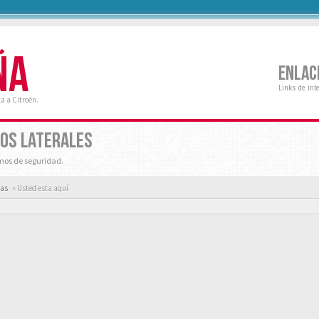
ÑA
ENLAC
Links de int
a a Citroën.
LOS LATERALES
mos de seguridad.
tas
« Usted esta aquí