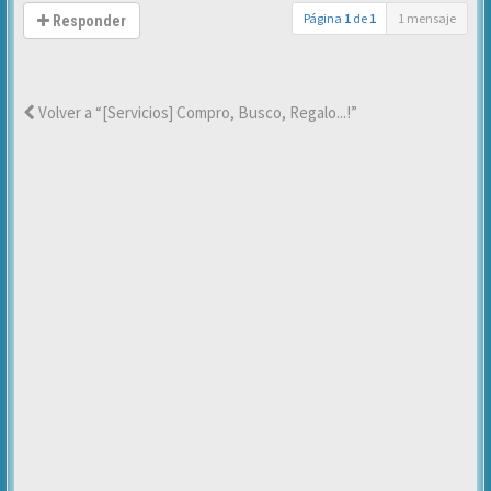
Página
1
de
1
1 mensaje
Responder
Volver a “[Servicios] Compro, Busco, Regalo...!”