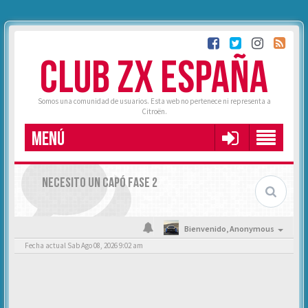
CLUB ZX ESPAÑA
Somos una comunidad de usuarios. Esta web no pertenece ni representa a
Citroën.
MENÚ
NECESITO UN CAPÓ FASE 2
Bienvenido,
Anonymous
Fecha actual Sab Ago 08, 2026 9:02 am