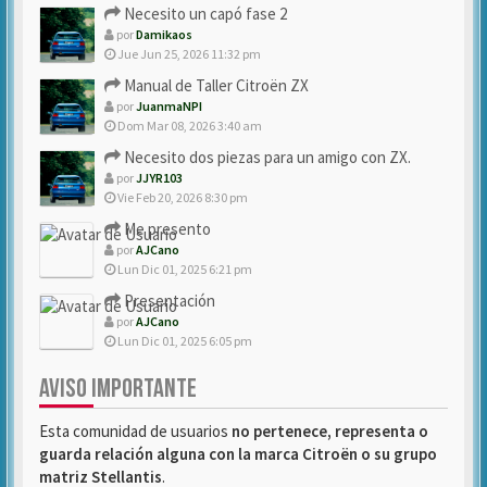
Necesito un capó fase 2
por
Damikaos
Jue Jun 25, 2026 11:32 pm
Manual de Taller Citroën ZX
por
JuanmaNPI
Dom Mar 08, 2026 3:40 am
Necesito dos piezas para un amigo con ZX.
por
JJYR103
Vie Feb 20, 2026 8:30 pm
Me presento
por
AJCano
Lun Dic 01, 2025 6:21 pm
Presentación
por
AJCano
Lun Dic 01, 2025 6:05 pm
AVISO IMPORTANTE
Esta comunidad de usuarios
no pertenece, representa o
guarda relación alguna con la marca Citroën o su grupo
matriz Stellantis
.