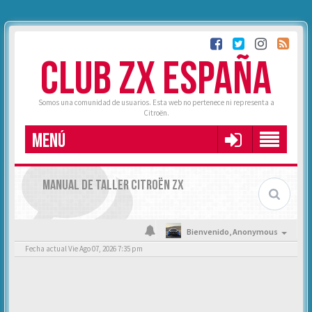
CLUB ZX ESPAÑA
Somos una comunidad de usuarios. Esta web no pertenece ni representa a
Citroën.
MENÚ
MANUAL DE TALLER CITROËN ZX
Bienvenido,
Anonymous
Fecha actual Vie Ago 07, 2026 7:35 pm