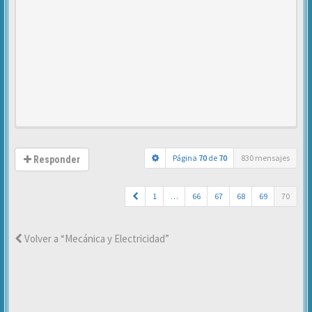
Página
70
de
70
830 mensajes
Responder
1
…
66
67
68
69
70
Volver a “Mecánica y Electricidad”