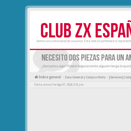
CLUB ZX ESPA
Somos una comunidad de usuarios. Esta web no pertenece ni represent
NECESITO DOS PIEZAS PARA UN A
¿Necesitas algo? Pídelo! Seguramente alguien tenga lo que 
Índice general
Zona General y Compra-Venta
[Servicios] Comp
Fecha actual Vie Ago 07, 2026 2:51 pm