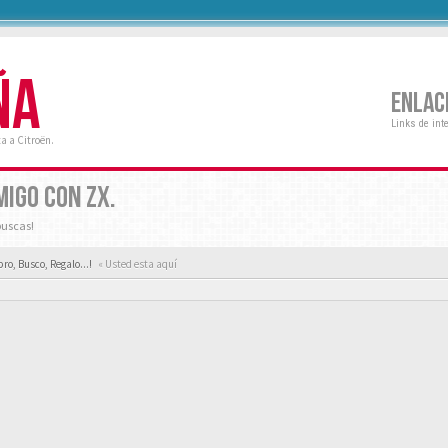
ÑA
ENLAC
Links de int
a a Citroën.
MIGO CON ZX.
buscas!
ro, Busco, Regalo...!
« Usted esta aquí