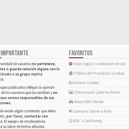
 IMPORTANTE
FAVORITOS
munidad de usuarios
no pertenece,
Aviso Legal y Condiciones de Uso
nta o guarda relación alguna con la
Política de Privacidad y Cookies
itroën o su grupo matriz
tis
.
Eliminar Cookies
ajes publicados reflejan la opinión
Chevronazos: ¡Sube tus fotos!
 de los usuarios que las escriben y
en
caso somos responsables de sus
Macro KDD Citroën
ciones
.
de existir algún contenido que deba
Caravana Citroën a París
rado,
por favor, contactar con
KDD´s CitröFamily
os
. El equipo de moderadores
la su labor de forma altruista.