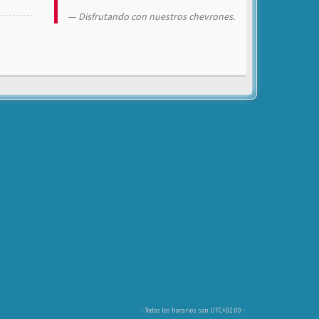
Disfrutando con nuestros chevrones.
- Todos los horarios son
UTC+02:00
-