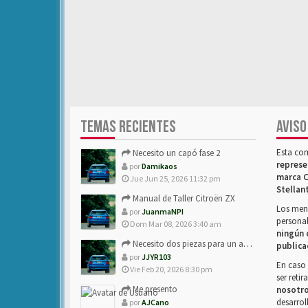
TEMAS RECIENTES
AVISO
Esta co
Necesito un capó fase 2
represe
por
Damikaos
marca C
Jue Jun 25, 2026 11:32 pm
Stellan
Manual de Taller Citroën ZX
Los mens
por
JuanmaNPI
personal
Dom Mar 08, 2026 3:40 am
ningún 
Necesito dos piezas para un amigo con ZX.
publica
por
JJYR103
En caso 
Vie Feb 20, 2026 8:30 pm
ser reti
Me presento
nosotr
desarrol
por
AJCano