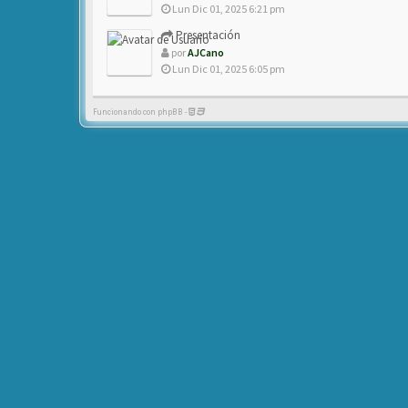
Lun Dic 01, 2025 6:21 pm
Presentación
por
AJCano
Lun Dic 01, 2025 6:05 pm
Funcionando con phpBB -