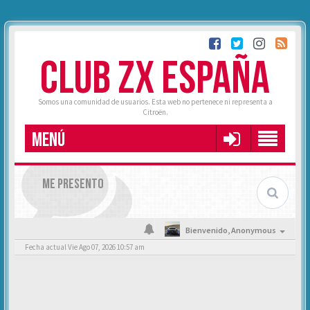
CLUB ZX ESPAÑA
Somos una comunidad de usuarios. Esta web no pertenece ni representa a
Citroën.
MENÚ
ME PRESENTO
Bienvenido,
Anonymous
Fecha actual Vie Ago 07, 2026 10:57 am