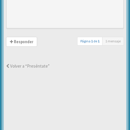
Página
1
de
1
1 mensaje
Responder
Volver a “Preséntate”