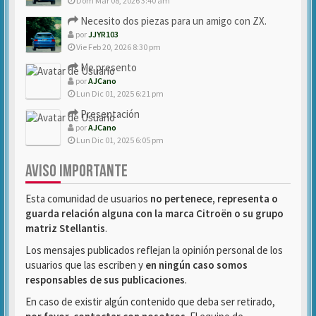
Dom Mar 08, 2026 3:40 am
Necesito dos piezas para un amigo con ZX.
por
JJYR103
Vie Feb 20, 2026 8:30 pm
Me presento
por
AJCano
Lun Dic 01, 2025 6:21 pm
Presentación
por
AJCano
Lun Dic 01, 2025 6:05 pm
AVISO IMPORTANTE
Esta comunidad de usuarios
no pertenece, representa o
guarda relación alguna con la marca Citroën o su grupo
matriz Stellantis
.
Los mensajes publicados reflejan la opinión personal de los
usuarios que las escriben y
en ningún caso somos
responsables de sus publicaciones
.
En caso de existir algún contenido que deba ser retirado,