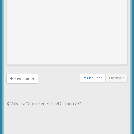
Página
1
de
1
1 mensaje
Responder
Volver a “Zona general del Citroën ZX”