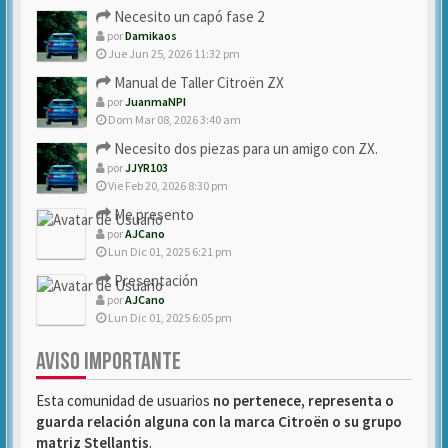
Necesito un capó fase 2
por
Damikaos
Jue Jun 25, 2026 11:32 pm
Manual de Taller Citroën ZX
por
JuanmaNPI
Dom Mar 08, 2026 3:40 am
Necesito dos piezas para un amigo con ZX.
por
JJYR103
Vie Feb 20, 2026 8:30 pm
Me presento
por
AJCano
Lun Dic 01, 2025 6:21 pm
Presentación
por
AJCano
Lun Dic 01, 2025 6:05 pm
AVISO IMPORTANTE
Esta comunidad de usuarios
no pertenece, representa o
guarda relación alguna con la marca Citroën o su grupo
matriz Stellantis
.