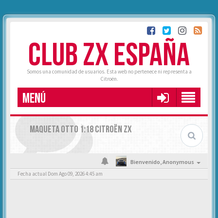
CLUB ZX ESPAÑA
Somos una comunidad de usuarios. Esta web no pertenece ni representa a
Citroën.
MENÚ
MAQUETA OTTO 1:18 CITROËN ZX
Bienvenido,
Anonymous
Fecha actual Dom Ago 09, 2026 4:45 am