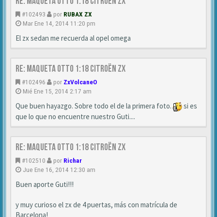
Re: MAQUETA OTTO 1:18 CITROËN ZX
#102493
por
RUBAX ZX
Mar Ene 14, 2014 11:20 pm
El zx sedan me recuerda al opel omega
Re: MAQUETA OTTO 1:18 CITROËN ZX
#102496
por
ZxVolcaneO
Mié Ene 15, 2014 2:17 am
Que buen hayazgo. Sobre todo el de la primera foto.
si es
que lo que no encuentre nuestro Guti....
Re: MAQUETA OTTO 1:18 CITROËN ZX
#102510
por
Richar
Jue Ene 16, 2014 12:30 am
Buen aporte Guti!!!
y muy curioso el zx de 4 puertas, más con matrícula de
Barcelona!