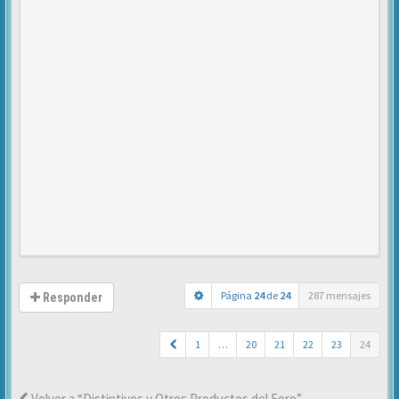
Página
24
de
24
287 mensajes
Responder
1
…
20
21
22
23
24
Volver a “Distintivos y Otros Productos del Foro”