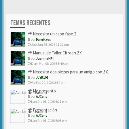
TEMAS RECIENTES
Necesito un capó fase 2
por
Damikaos
Jue Jun 25, 2026 11:32 pm
Manual de Taller Citroën ZX
por
JuanmaNPI
Dom Mar 08, 2026 3:40 am
Necesito dos piezas para un amigo con ZX.
por
JJYR103
Vie Feb 20, 2026 8:30 pm
Me presento
por
AJCano
Lun Dic 01, 2025 6:21 pm
Presentación
por
AJCano
Lun Dic 01, 2025 6:05 pm