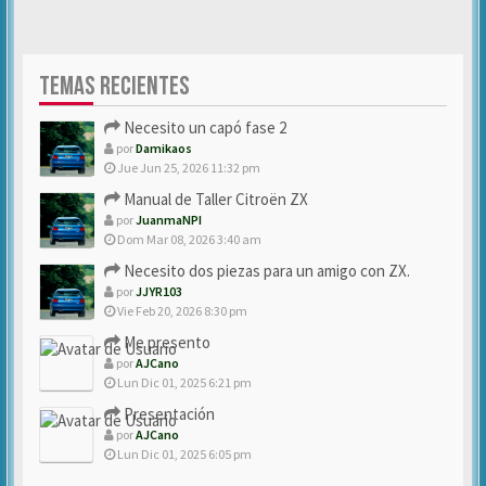
TEMAS RECIENTES
Necesito un capó fase 2
por
Damikaos
Jue Jun 25, 2026 11:32 pm
Manual de Taller Citroën ZX
por
JuanmaNPI
Dom Mar 08, 2026 3:40 am
Necesito dos piezas para un amigo con ZX.
por
JJYR103
Vie Feb 20, 2026 8:30 pm
Me presento
por
AJCano
Lun Dic 01, 2025 6:21 pm
Presentación
por
AJCano
Lun Dic 01, 2025 6:05 pm