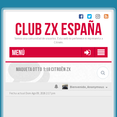
CLUB ZX ESPAÑA
Somos una comunidad de usuarios. Esta web no pertenece ni representa a
Citroën.
MENÚ
MAQUETA OTTO 1:18 CITROËN ZX
Bienvenido,
Anonymous
Fecha actual Dom Ago 09, 2026 2:17 pm