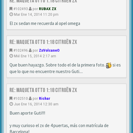
Re: MAQUETA OTTO 1:18 CITROËN ZX
#102493
por
RUBAX ZX
Mar Ene 14, 2014 11:20 pm
El zx sedan me recuerda al opel omega
Re: MAQUETA OTTO 1:18 CITROËN ZX
#102496
por
ZxVolcaneO
Mié Ene 15, 2014 2:17 am
Que buen hayazgo. Sobre todo el de la primera foto.
si es
que lo que no encuentre nuestro Guti....
Re: MAQUETA OTTO 1:18 CITROËN ZX
#102510
por
Richar
Jue Ene 16, 2014 12:30 am
Buen aporte Guti!!!
y muy curioso el zx de 4 puertas, más con matrícula de
Barcelona!