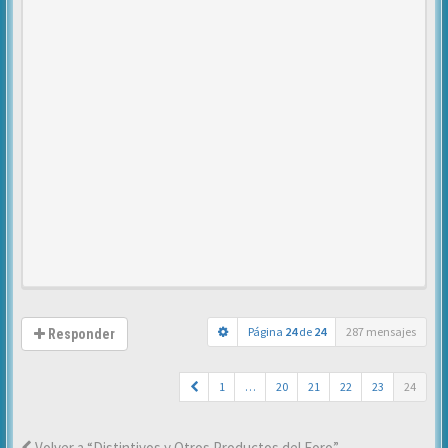
Página
24
de
24
287 mensajes
Responder
1
…
20
21
22
23
24
Volver a “Distintivos y Otros Productos del Foro”