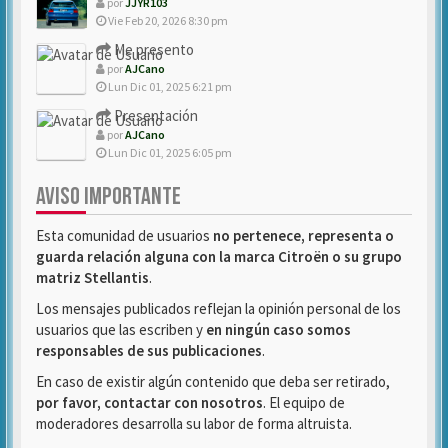
por
JJYR103
Vie Feb 20, 2026 8:30 pm
Me presento
por
AJCano
Lun Dic 01, 2025 6:21 pm
Presentación
por
AJCano
Lun Dic 01, 2025 6:05 pm
AVISO IMPORTANTE
Esta comunidad de usuarios
no pertenece, representa o
guarda relación alguna con la marca Citroën o su grupo
matriz Stellantis
.
Los mensajes publicados reflejan la opinión personal de los
usuarios que las escriben y
en ningún caso somos
responsables de sus publicaciones
.
En caso de existir algún contenido que deba ser retirado,
por favor, contactar con nosotros
. El equipo de
moderadores desarrolla su labor de forma altruista.