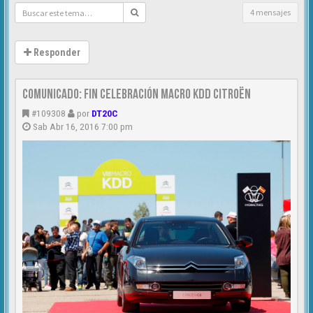
4 mensajes
Responder
Comunicado: Fin celebración Macro KDD Citroën
#109308
por
DT20C
Sab Abr 16, 2016 7:00 pm