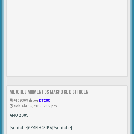
Mejores Momentos Macro KDD Citroën
#109309
por
DT20C
Sab Abr 16, 2016 7:02 pm
AÑO 2009:
[youtube]6Z4ElH4SlBA[/youtube]