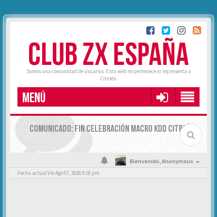
CLUB ZX ESPAÑA
Somos una comunidad de usuarios. Esta web no pertenece ni representa a
Citroën.
MENÚ
COMUNICADO: FIN CELEBRACIÓN MACRO KDD CITROËN
Bienvenido,
Anonymous
Fecha actual Vie Ago 07, 2026 9:18 pm