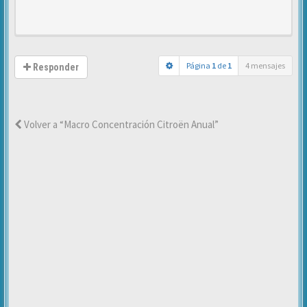
Página
1
de
1
4 mensajes
Responder
Volver a “Macro Concentración Citroën Anual”