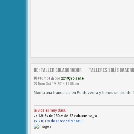
Re: TALLER COLABORADOR --- TALLERES SOLÍS (MAD
#107151
por
zx19¡volcane
Dom Oct 19, 2014 11:58 am
Monta una franquicia en Pontevedra y tienes un cliente f
la vida es muy dura.
zx 1.9¡ 8v de 130cv del 92 volcane negro
zx 2.0¡ 16v de 167cv del 97 azul