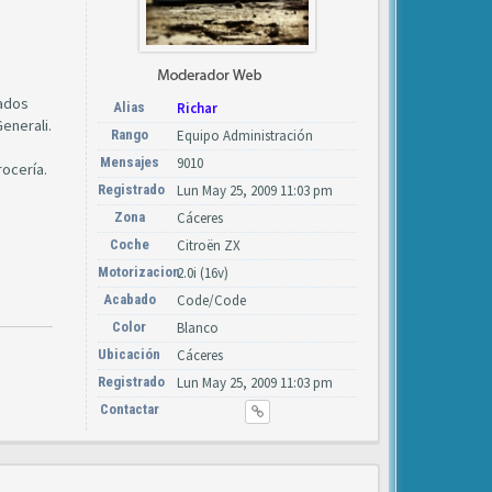
bados
Alias
Richar
enerali.
Rango
Equipo Administración
Mensajes
9010
ocería.
Registrado
Lun May 25, 2009 11:03 pm
Zona
Cáceres
Coche
Citroën ZX
Motorizacion
2.0i (16v)
Acabado
Code/Code
Color
Blanco
Ubicación
Cáceres
Registrado
Lun May 25, 2009 11:03 pm
Contactar