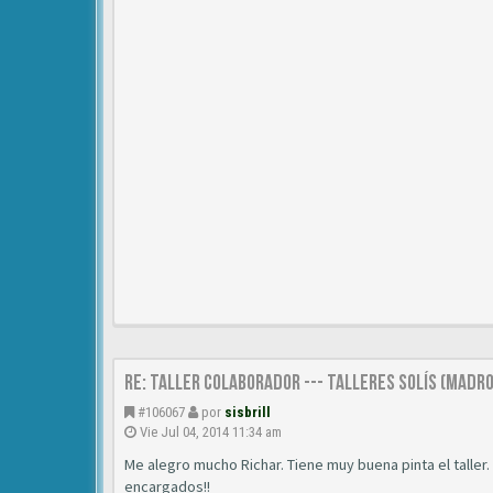
Re: TALLER COLABORADOR --- TALLERES SOLÍS (MAD
#106067
por
sisbrill
Vie Jul 04, 2014 11:34 am
Me alegro mucho Richar. Tiene muy buena pinta el taller.
encargados!!