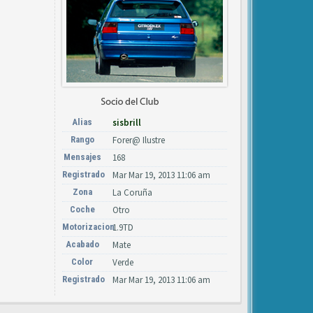
Alias
sisbrill
Rango
Forer@ Ilustre
Mensajes
168
Registrado
Mar Mar 19, 2013 11:06 am
Zona
La Coruña
Coche
Otro
Motorizacion
1.9TD
Acabado
Mate
Color
Verde
Registrado
Mar Mar 19, 2013 11:06 am