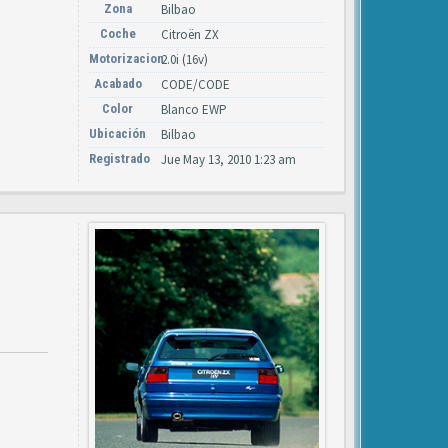
Zona
Bilbao
Coche
Citroën ZX
Motorizacion
2.0i (16v)
Acabado
CODE/CODE
Color
Blanco EWP
Ubicación
Bilbao
Registrado
Jue May 13, 2010 1:23 am