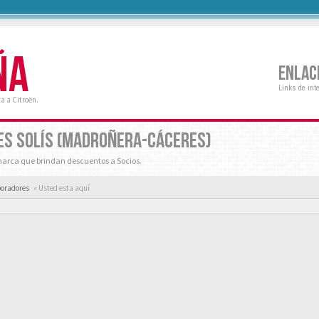
ÑA
ENLAC
Links de int
a a Citroën.
RES SOLÍS (MADROÑERA-CÁCERES)
marca que brindan descuentos a Socios.
boradores
« Usted esta aquí