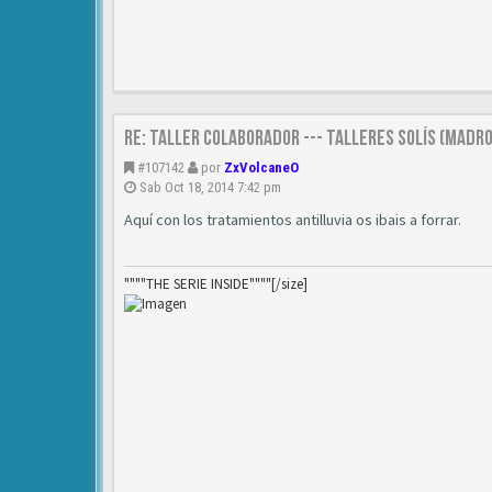
Re: TALLER COLABORADOR --- TALLERES SOLÍS (MAD
#107142
por
ZxVolcaneO
Sab Oct 18, 2014 7:42 pm
Aquí con los tratamientos antilluvia os ibais a forrar.
""""THE SERIE INSIDE""""[/size]