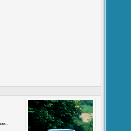
íamos