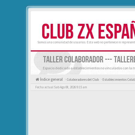
CLUB ZX ESPA
Somos una comunidad de usuarios. Esta web no pertenece ni represent
TALLER COLABORADOR --- TALLE
Espacio dedicado a establecimientos no vinculados con la 
Índice general
Colaboradores del Club
Establecimientos Cola
Fecha actual Sab Ago 08, 2026 9:15 am