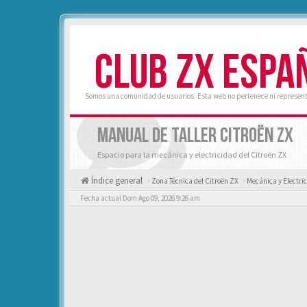
CLUB ZX ESPA
Somos una comunidad de usuarios. Esta web no pertenece ni represent
MANUAL DE TALLER CITROËN ZX
Espacio para la mecánica y electricidad del Citroën ZX
Índice general
Zona Técnica del Citroën ZX
Mecánica y Electri
Fecha actual Dom Ago 09, 2026 9:26 am