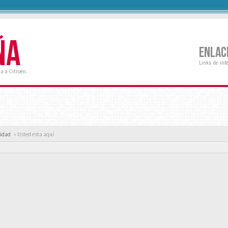
ÑA
ENLAC
Links de int
a a Citroën.
cidad
« Usted esta aquí