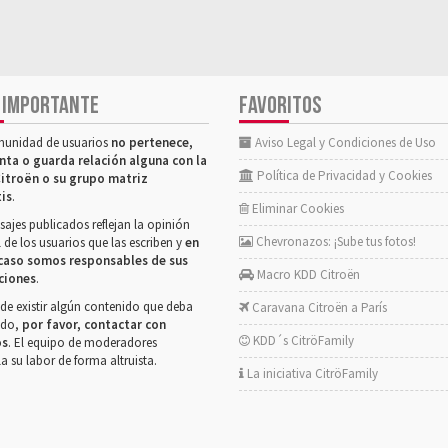
 IMPORTANTE
FAVORITOS
munidad de usuarios
no pertenece,
Aviso Legal y Condiciones de Uso
nta o guarda relación alguna con la
Política de Privacidad y Cookies
itroën o su grupo matriz
tis
.
Eliminar Cookies
ajes publicados reflejan la opinión
Chevronazos: ¡Sube tus fotos!
 de los usuarios que las escriben y
en
caso somos responsables de sus
Macro KDD Citroën
ciones
.
de existir algún contenido que deba
Caravana Citroën a París
rado,
por favor, contactar con
KDD´s CitröFamily
os
. El equipo de moderadores
la su labor de forma altruista.
La iniciativa CitröFamily