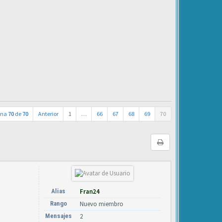
ina
70
de
70
Anterior
1
…
66
67
68
69
70
Alias
Fran24
Rango
Nuevo miembro
Mensajes
2