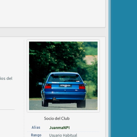
ños del
Alias
JuanmaNPI
Rango
Usuario Habitual