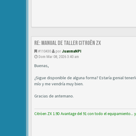
Re: Manual de Taller Citroën ZX
#110430
por
JuanmaNPI
Dom Mar 08, 2026 3:40 am
Buenas,
¿Sigue disponible de alguna forma? Estaría genial tener
mío y me vendría muy bien.
Gracias de antemano.
Citröen ZX 1.9D Avantage del 91 con todo el equipamiento... 