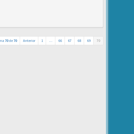
ina
70
de
70
Anterior
1
…
66
67
68
69
70