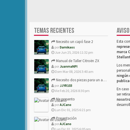
TEMAS RECIENTES
AVISO
Esta co
Necesito un capó fase 2
represe
por
Damikaos
marca C
Jue Jun 25, 2026 11:32 pm
Stellan
Manual de Taller Citroën ZX
Los mens
por
JuanmaNPI
personal
Dom Mar 08, 2026 3:40 am
ningún 
Necesito dos piezas para un amigo con ZX.
publica
por
JJYR103
En caso 
Vie Feb 20, 2026 8:30 pm
ser reti
Me presento
nosotr
desarrol
por
AJCano
Lun Dic 01, 2025 6:21 pm
Presentación
por
AJCano
Lun Dic 01, 2025 6:05 pm