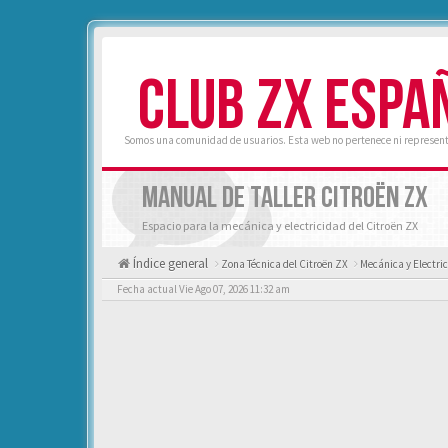
CLUB ZX ESPA
Somos una comunidad de usuarios. Esta web no pertenece ni represent
MANUAL DE TALLER CITROËN ZX
Espacio para la mecánica y electricidad del Citroën ZX
Índice general
Zona Técnica del Citroën ZX
Mecánica y Electri
Fecha actual Vie Ago 07, 2026 11:32 am