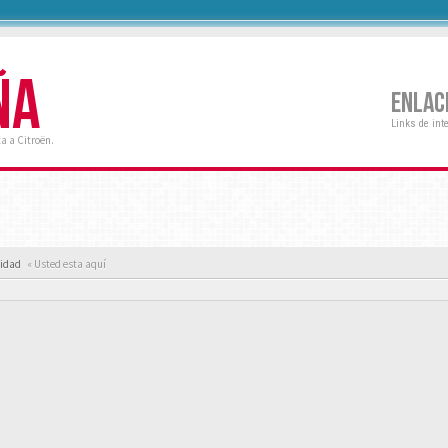
ÑA
ENLAC
Links de int
a a Citroën.
cidad
« Usted esta aquí