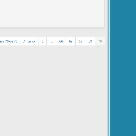
ina
70
de
70
Anterior
1
…
66
67
68
69
70