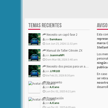
TEMAS RECIENTES
AVISO
Esta co
Necesito un capó fase 2
represe
por
Damikaos
marca C
Jue Jun 25, 2026 11:32 pm
Stellan
Manual de Taller Citroën ZX
Los mens
por
JuanmaNPI
personal
Dom Mar 08, 2026 3:40 am
ningún 
Necesito dos piezas para un amigo con ZX.
publica
por
JJYR103
En caso 
Vie Feb 20, 2026 8:30 pm
ser reti
Me presento
nosotr
desarrol
por
AJCano
Lun Dic 01, 2025 6:21 pm
Presentación
por
AJCano
Lun Dic 01, 2025 6:05 pm