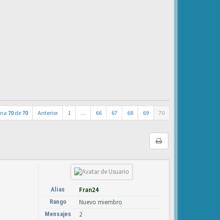
ina
70
de
70
Anterior
1
…
66
67
68
69
70
Alias
Fran24
Rango
Nuevo miembro
Mensajes
2