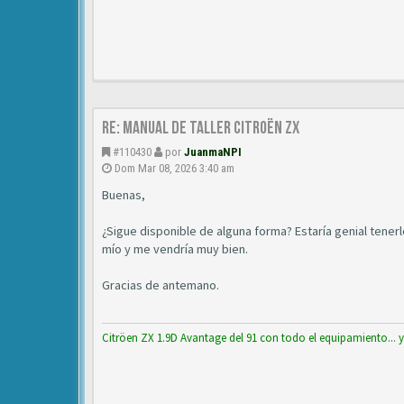
Re: Manual de Taller Citroën ZX
#110430
por
JuanmaNPI
Dom Mar 08, 2026 3:40 am
Buenas,
¿Sigue disponible de alguna forma? Estaría genial tener
mío y me vendría muy bien.
Gracias de antemano.
Citröen ZX 1.9D Avantage del 91 con todo el equipamiento... 