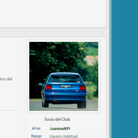
ños del
Alias
JuanmaNPI
Rango
Usuario Habitual