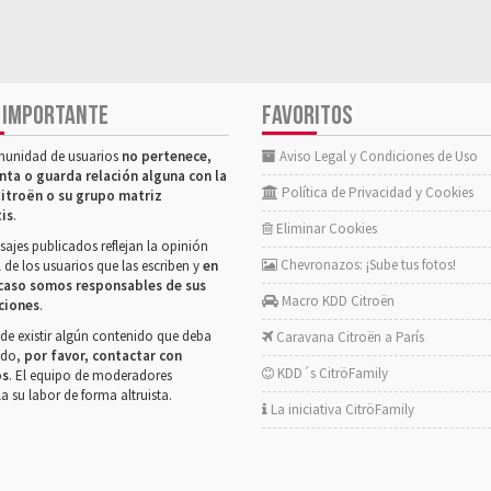
 IMPORTANTE
FAVORITOS
munidad de usuarios
no pertenece,
Aviso Legal y Condiciones de Uso
nta o guarda relación alguna con la
Política de Privacidad y Cookies
itroën o su grupo matriz
tis
.
Eliminar Cookies
ajes publicados reflejan la opinión
Chevronazos: ¡Sube tus fotos!
 de los usuarios que las escriben y
en
caso somos responsables de sus
Macro KDD Citroën
ciones
.
de existir algún contenido que deba
Caravana Citroën a París
rado,
por favor, contactar con
KDD´s CitröFamily
os
. El equipo de moderadores
la su labor de forma altruista.
La iniciativa CitröFamily