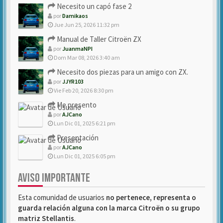
Necesito un capó fase 2
por
Damikaos
Jue Jun 25, 2026 11:32 pm
Manual de Taller Citroën ZX
por
JuanmaNPI
Dom Mar 08, 2026 3:40 am
Necesito dos piezas para un amigo con ZX.
por
JJYR103
Vie Feb 20, 2026 8:30 pm
Me presento
por
AJCano
Lun Dic 01, 2025 6:21 pm
Presentación
por
AJCano
Lun Dic 01, 2025 6:05 pm
AVISO IMPORTANTE
Esta comunidad de usuarios
no pertenece, representa o
guarda relación alguna con la marca Citroën o su grupo
matriz Stellantis
.