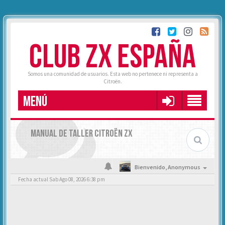
CLUB ZX ESPAÑA
Somos una comunidad de usuarios. Esta web no pertenece ni representa a
Citroën.
MENÚ
MANUAL DE TALLER CITROËN ZX
Bienvenido,
Anonymous
Fecha actual Sab Ago 08, 2026 6:38 pm