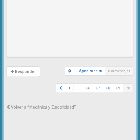
Página
70
de
70
830 mensajes
Responder
1
…
66
67
68
69
70
Volver a “Mecánica y Electricidad”