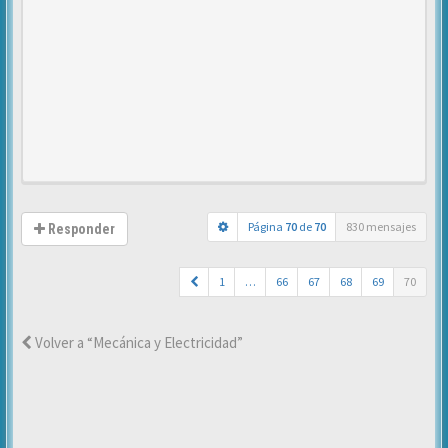
Página
70
de
70
830 mensajes
Responder
1
…
66
67
68
69
70
Volver a “Mecánica y Electricidad”