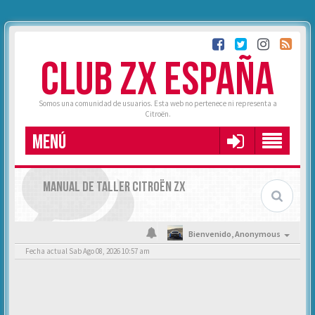
CLUB ZX ESPAÑA
Somos una comunidad de usuarios. Esta web no pertenece ni representa a
Citroën.
MENÚ
MANUAL DE TALLER CITROËN ZX
Bienvenido,
Anonymous
Fecha actual Sab Ago 08, 2026 10:57 am