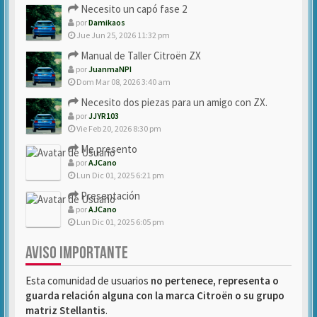
Necesito un capó fase 2
por
Damikaos
Jue Jun 25, 2026 11:32 pm
Manual de Taller Citroën ZX
por
JuanmaNPI
Dom Mar 08, 2026 3:40 am
Necesito dos piezas para un amigo con ZX.
por
JJYR103
Vie Feb 20, 2026 8:30 pm
Me presento
por
AJCano
Lun Dic 01, 2025 6:21 pm
Presentación
por
AJCano
Lun Dic 01, 2025 6:05 pm
AVISO IMPORTANTE
Esta comunidad de usuarios
no pertenece, representa o
guarda relación alguna con la marca Citroën o su grupo
matriz Stellantis
.