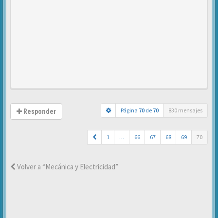
Página
70
de
70
830 mensajes
Responder
1
…
66
67
68
69
70
Volver a “Mecánica y Electricidad”