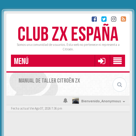
CLUB ZX ESPAÑA
Somos una comunidad de usuarios. Esta web no pertenece ni representa a
Citroën.
MENÚ
MANUAL DE TALLER CITROËN ZX
Bienvenido,
Anonymous
Fecha actual Vie Ago 07, 2026 7:36 pm