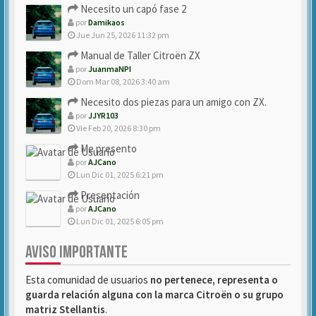
Necesito un capó fase 2
por
Damikaos
Jue Jun 25, 2026 11:32 pm
Manual de Taller Citroën ZX
por
JuanmaNPI
Dom Mar 08, 2026 3:40 am
Necesito dos piezas para un amigo con ZX.
por
JJYR103
Vie Feb 20, 2026 8:30 pm
Me presento
por
AJCano
Lun Dic 01, 2025 6:21 pm
Presentación
por
AJCano
Lun Dic 01, 2025 6:05 pm
AVISO IMPORTANTE
Esta comunidad de usuarios
no pertenece, representa o
guarda relación alguna con la marca Citroën o su grupo
matriz Stellantis
.