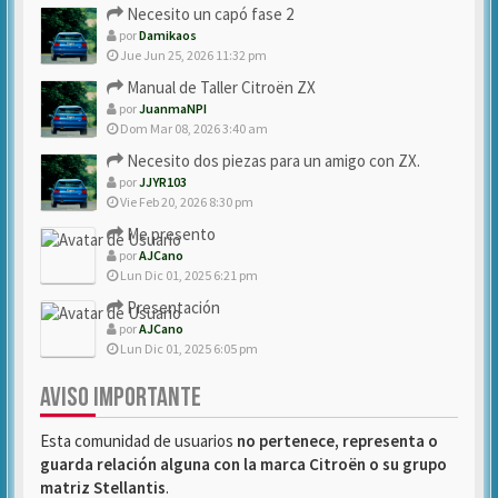
Necesito un capó fase 2
por
Damikaos
Jue Jun 25, 2026 11:32 pm
Manual de Taller Citroën ZX
por
JuanmaNPI
Dom Mar 08, 2026 3:40 am
Necesito dos piezas para un amigo con ZX.
por
JJYR103
Vie Feb 20, 2026 8:30 pm
Me presento
por
AJCano
Lun Dic 01, 2025 6:21 pm
Presentación
por
AJCano
Lun Dic 01, 2025 6:05 pm
AVISO IMPORTANTE
Esta comunidad de usuarios
no pertenece, representa o
guarda relación alguna con la marca Citroën o su grupo
matriz Stellantis
.