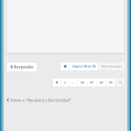
Página
70
de
70
830 mensajes
Responder
1
…
66
67
68
69
70
Volver a “Mecánica y Electricidad”