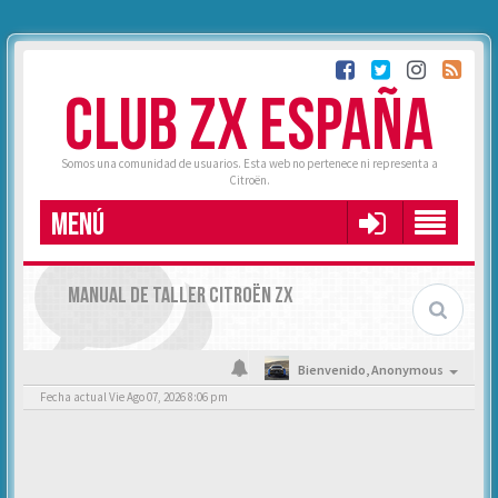
CLUB ZX ESPAÑA
Somos una comunidad de usuarios. Esta web no pertenece ni representa a
Citroën.
MENÚ
MANUAL DE TALLER CITROËN ZX
Bienvenido,
Anonymous
Fecha actual Vie Ago 07, 2026 8:06 pm