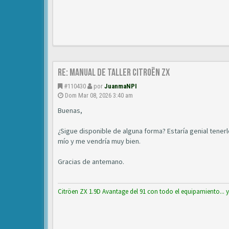
Re: Manual de Taller Citroën ZX
#110430
por
JuanmaNPI
Dom Mar 08, 2026 3:40 am
Buenas,
¿Sigue disponible de alguna forma? Estaría genial tener
mío y me vendría muy bien.
Gracias de antemano.
Citröen ZX 1.9D Avantage del 91 con todo el equipamiento... 