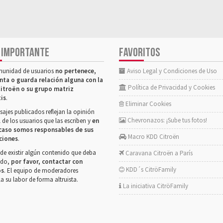
 IMPORTANTE
FAVORITOS
munidad de usuarios
no pertenece,
Aviso Legal y Condiciones de Uso
nta o guarda relación alguna con la
Política de Privacidad y Cookies
itroën o su grupo matriz
tis
.
Eliminar Cookies
ajes publicados reflejan la opinión
Chevronazos: ¡Sube tus fotos!
 de los usuarios que las escriben y
en
caso somos responsables de sus
Macro KDD Citroën
ciones
.
de existir algún contenido que deba
Caravana Citroën a París
rado,
por favor, contactar con
KDD´s CitröFamily
os
. El equipo de moderadores
la su labor de forma altruista.
La iniciativa CitröFamily