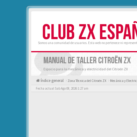
CLUB ZX ESPA
Somos una comunidad de usuarios. Esta web no pertenece ni represent
MANUAL DE TALLER CITROËN ZX
Espacio para la mecánica y electricidad del Citroën ZX
Índice general
Zona Técnica del Citroën ZX
Mecánica y Electri
Fecha actual Sab Ago 08, 2026 1:27 am