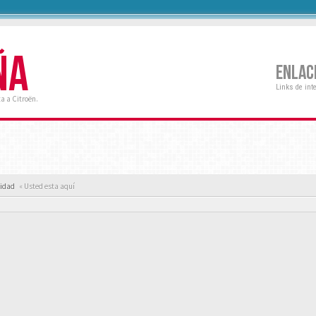
ÑA
ENLAC
Links de int
a a Citroën.
cidad
« Usted esta aquí