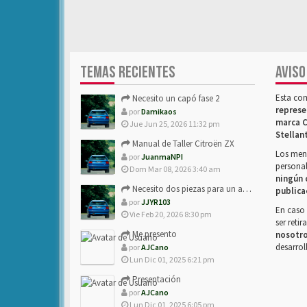
TEMAS RECIENTES
AVISO
Esta co
Necesito un capó fase 2
represe
por
Damikaos
marca C
Jue Jun 25, 2026 11:32 pm
Stellan
Manual de Taller Citroën ZX
Los mens
por
JuanmaNPI
personal
Dom Mar 08, 2026 3:40 am
ningún 
Necesito dos piezas para un amigo con ZX.
publica
por
JJYR103
En caso 
Vie Feb 20, 2026 8:30 pm
ser reti
Me presento
nosotr
desarrol
por
AJCano
Lun Dic 01, 2025 6:21 pm
Presentación
por
AJCano
Lun Dic 01, 2025 6:05 pm