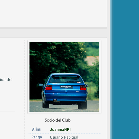
ños del
Alias
JuanmaNPI
Rango
Usuario Habitual