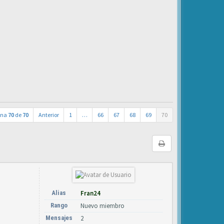
ina
70
de
70
Anterior
1
…
66
67
68
69
70
Alias
Fran24
Rango
Nuevo miembro
Mensajes
2