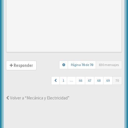
Página
70
de
70
830 mensajes
Responder
1
…
66
67
68
69
70
Volver a “Mecánica y Electricidad”