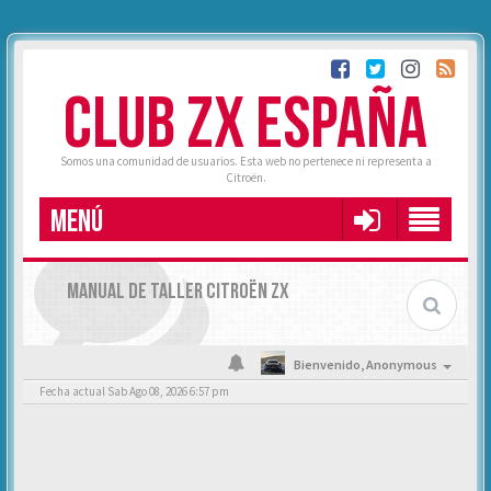
CLUB ZX ESPAÑA
Somos una comunidad de usuarios. Esta web no pertenece ni representa a
Citroën.
MENÚ
MANUAL DE TALLER CITROËN ZX
Bienvenido,
Anonymous
Fecha actual Sab Ago 08, 2026 6:57 pm