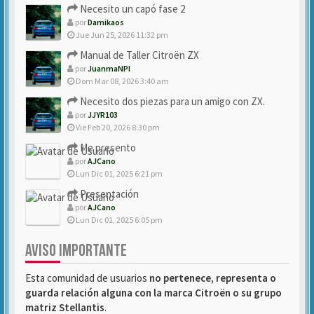
Necesito un capó fase 2
por
Damikaos
Jue Jun 25, 2026 11:32 pm
Manual de Taller Citroën ZX
por
JuanmaNPI
Dom Mar 08, 2026 3:40 am
Necesito dos piezas para un amigo con ZX.
por
JJYR103
Vie Feb 20, 2026 8:30 pm
Me presento
por
AJCano
Lun Dic 01, 2025 6:21 pm
Presentación
por
AJCano
Lun Dic 01, 2025 6:05 pm
AVISO IMPORTANTE
Esta comunidad de usuarios
no pertenece, representa o
guarda relación alguna con la marca Citroën o su grupo
matriz Stellantis
.