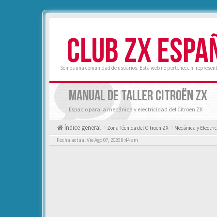
CLUB ZX ESPA
Somos una comunidad de usuarios. Esta web no pertenece ni represent
MANUAL DE TALLER CITROËN ZX
Espacio para la mecánica y electricidad del Citroën ZX
Índice general
Zona Técnica del Citroën ZX
Mecánica y Electri
Fecha actual Vie Ago 07, 2026 8:44 am