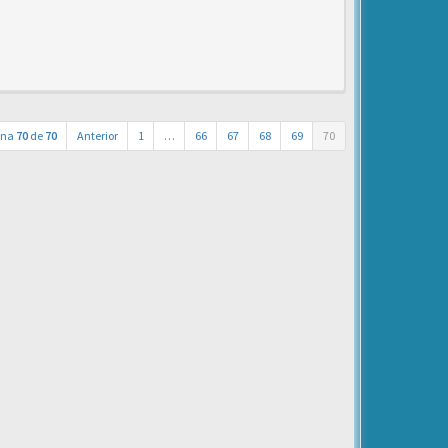
ina
70
de
70
Anterior
1
…
66
67
68
69
70