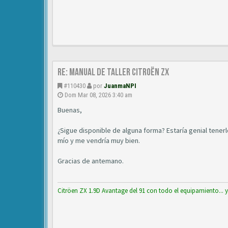
Re: Manual de Taller Citroën ZX
#110430
por
JuanmaNPI
Dom Mar 08, 2026 3:40 am
Buenas,
¿Sigue disponible de alguna forma? Estaría genial tener
mío y me vendría muy bien.
Gracias de antemano.
Citröen ZX 1.9D Avantage del 91 con todo el equipamiento... 