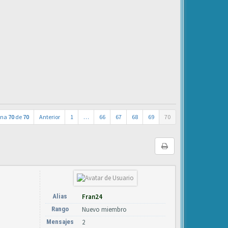
ina
70
de
70
Anterior
1
…
66
67
68
69
70
Alias
Fran24
Rango
Nuevo miembro
Mensajes
2