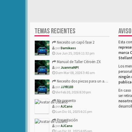
TEMAS RECIENTES
AVISO
Esta co
Necesito un capó fase 2
represe
por
Damikaos
marca C
Jue Jun 25, 2026 11:32 pm
Stellan
Manual de Taller Citroën ZX
Los mens
por
JuanmaNPI
personal
Dom Mar 08, 2026 3:40 am
ningún 
Necesito dos piezas para un amigo con ZX.
publica
por
JJYR103
En caso 
Vie Feb 20, 2026 8:30 pm
ser reti
Me presento
nosotr
desarrol
por
AJCano
Lun Dic 01, 2025 6:21 pm
Presentación
por
AJCano
Lun Dic 01, 2025 6:05 pm