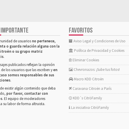
 IMPORTANTE
FAVORITOS
munidad de usuarios
no pertenece,
Aviso Legal y Condiciones de Uso
nta o guarda relación alguna con la
Política de Privacidad y Cookies
itroën o su grupo matriz
tis
.
Eliminar Cookies
ajes publicados reflejan la opinión
Chevronazos: ¡Sube tus fotos!
 de los usuarios que las escriben y
en
caso somos responsables de sus
Macro KDD Citroën
ciones
.
de existir algún contenido que deba
Caravana Citroën a París
rado,
por favor, contactar con
KDD´s CitröFamily
os
. El equipo de moderadores
la su labor de forma altruista.
La iniciativa CitröFamily