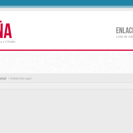
ÑA
ENLAC
Links de int
a a Citroën.
cidad
« Usted esta aquí