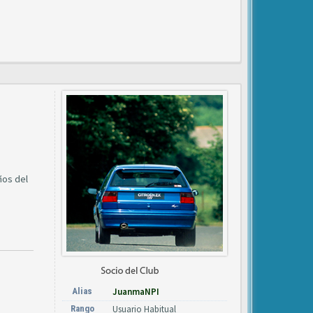
ños del
Alias
JuanmaNPI
Rango
Usuario Habitual