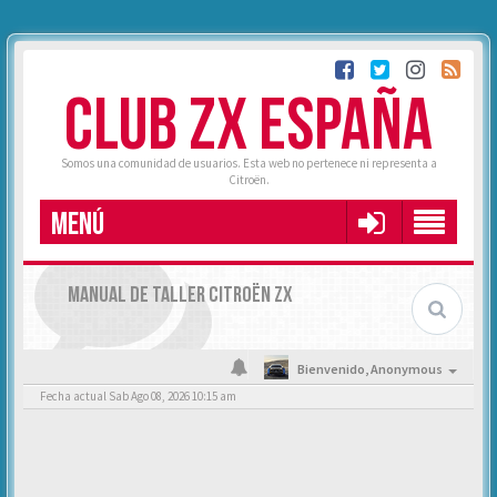
CLUB ZX ESPAÑA
Somos una comunidad de usuarios. Esta web no pertenece ni representa a
Citroën.
MENÚ
MANUAL DE TALLER CITROËN ZX
Bienvenido,
Anonymous
Fecha actual Sab Ago 08, 2026 10:15 am