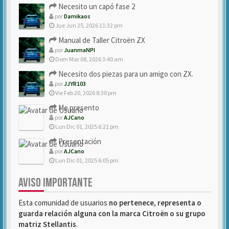
Necesito un capó fase 2
por
Damikaos
Jue Jun 25, 2026 11:32 pm
Manual de Taller Citroën ZX
por
JuanmaNPI
Dom Mar 08, 2026 3:40 am
Necesito dos piezas para un amigo con ZX.
por
JJYR103
Vie Feb 20, 2026 8:30 pm
Me presento
por
AJCano
Lun Dic 01, 2025 6:21 pm
Presentación
por
AJCano
Lun Dic 01, 2025 6:05 pm
AVISO IMPORTANTE
Esta comunidad de usuarios
no pertenece, representa o
guarda relación alguna con la marca Citroën o su grupo
matriz Stellantis
.