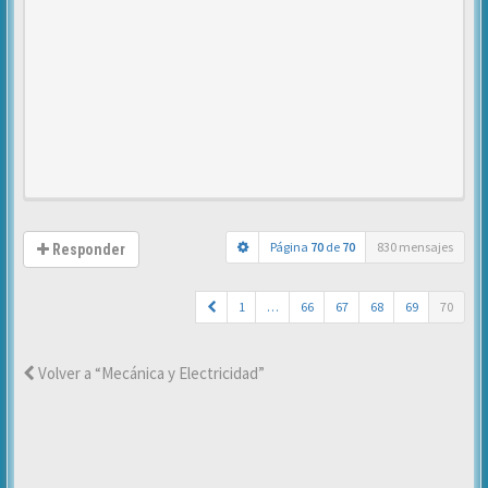
Página
70
de
70
830 mensajes
Responder
1
…
66
67
68
69
70
Volver a “Mecánica y Electricidad”