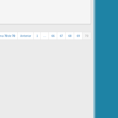
ina
70
de
70
Anterior
1
…
66
67
68
69
70