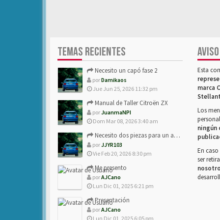
TEMAS RECIENTES
AVISO
Esta co
Necesito un capó fase 2
represe
por
Damikaos
marca C
Jue Jun 25, 2026 11:32 pm
Stellan
Manual de Taller Citroën ZX
Los mens
por
JuanmaNPI
personal
Dom Mar 08, 2026 3:40 am
ningún 
Necesito dos piezas para un amigo con ZX.
publica
por
JJYR103
En caso 
Vie Feb 20, 2026 8:30 pm
ser reti
Me presento
nosotr
desarrol
por
AJCano
Lun Dic 01, 2025 6:21 pm
Presentación
por
AJCano
Lun Dic 01, 2025 6:05 pm