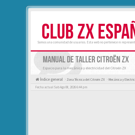
CLUB ZX ESPA
Somos una comunidad de usuarios. Esta web no pertenece ni represent
MANUAL DE TALLER CITROËN ZX
Espacio para la mecánica y electricidad del Citroën ZX
Índice general
Zona Técnica del Citroën ZX
Mecánica y Electri
Fecha actual Sab Ago 08, 2026 6:44 pm