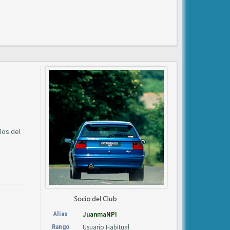
ños del
Alias
JuanmaNPI
Rango
Usuario Habitual