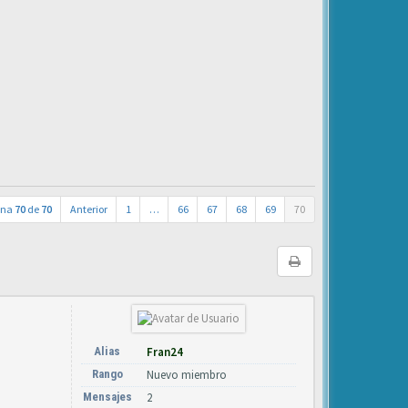
ina
70
de
70
Anterior
1
…
66
67
68
69
70
Alias
Fran24
Rango
Nuevo miembro
Mensajes
2