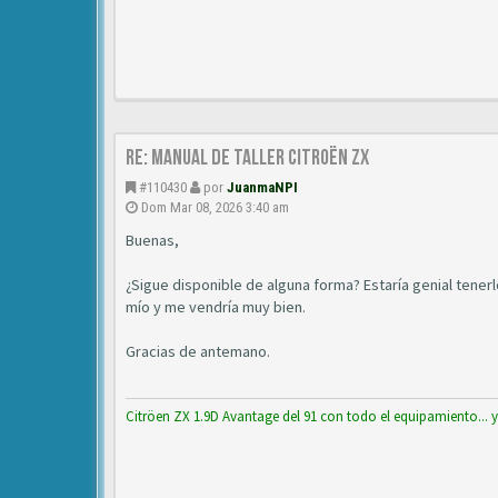
Re: Manual de Taller Citroën ZX
#110430
por
JuanmaNPI
Dom Mar 08, 2026 3:40 am
Buenas,
¿Sigue disponible de alguna forma? Estaría genial tener
mío y me vendría muy bien.
Gracias de antemano.
Citröen ZX 1.9D Avantage del 91 con todo el equipamiento... 