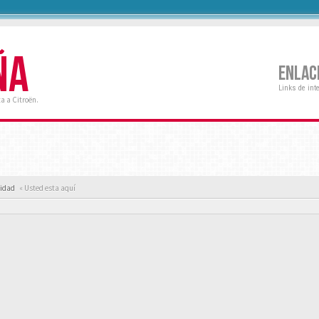
ÑA
ENLAC
Links de int
a a Citroën.
cidad
« Usted esta aquí