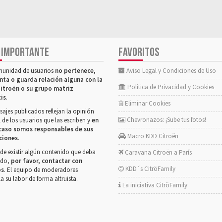
 IMPORTANTE
FAVORITOS
munidad de usuarios
no pertenece,
Aviso Legal y Condiciones de Uso
nta o guarda relación alguna con la
Política de Privacidad y Cookies
itroën o su grupo matriz
tis
.
Eliminar Cookies
ajes publicados reflejan la opinión
Chevronazos: ¡Sube tus fotos!
 de los usuarios que las escriben y
en
caso somos responsables de sus
Macro KDD Citroën
ciones
.
de existir algún contenido que deba
Caravana Citroën a París
rado,
por favor, contactar con
KDD´s CitröFamily
os
. El equipo de moderadores
la su labor de forma altruista.
La iniciativa CitröFamily