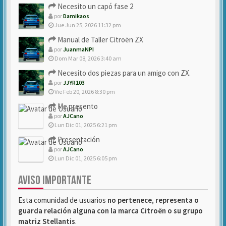
Necesito un capó fase 2
por
Damikaos
Jue Jun 25, 2026 11:32 pm
Manual de Taller Citroën ZX
por
JuanmaNPI
Dom Mar 08, 2026 3:40 am
Necesito dos piezas para un amigo con ZX.
por
JJYR103
Vie Feb 20, 2026 8:30 pm
Me presento
por
AJCano
Lun Dic 01, 2025 6:21 pm
Presentación
por
AJCano
Lun Dic 01, 2025 6:05 pm
AVISO IMPORTANTE
Esta comunidad de usuarios
no pertenece, representa o
guarda relación alguna con la marca Citroën o su grupo
matriz Stellantis
.