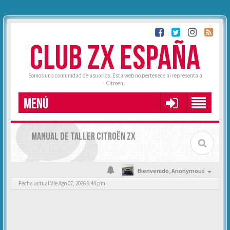
CLUB ZX ESPAÑA
Somos una comunidad de usuarios. Esta web no pertenece ni representa a
Citroën.
MENÚ
MANUAL DE TALLER CITROËN ZX
Bienvenido,
Anonymous
Fecha actual Vie Ago 07, 2026 9:44 pm