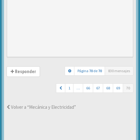
Página
70
de
70
830 mensajes
Responder
1
…
66
67
68
69
70
Volver a “Mecánica y Electricidad”