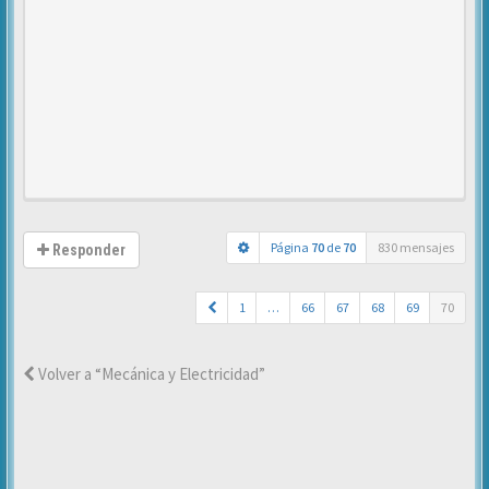
Página
70
de
70
830 mensajes
Responder
1
…
66
67
68
69
70
Volver a “Mecánica y Electricidad”