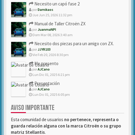
Necesito un capó fase 2
por
Damikaos
Jue Jun 25, 2026 11:32 pm
Manual de Taller Citroën ZX
por
JuanmaNPI
Dom Mar 08, 2026 3:40 am
Necesito dos piezas para un amigo con ZX.
por
JJYR103
Vie Feb 20, 2026 8:30 pm
Me presento
por
AJCano
Lun Dic 01, 2025 6:21 pm
Presentación
por
AJCano
Lun Dic 01, 2025 6:05 pm
AVISO IMPORTANTE
Esta comunidad de usuarios
no pertenece, representa o
guarda relación alguna con la marca Citroën o su grupo
matriz Stellantis
.