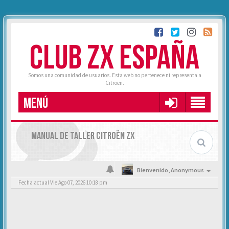
CLUB ZX ESPAÑA
Somos una comunidad de usuarios. Esta web no pertenece ni representa a
Citroën.
MENÚ
MANUAL DE TALLER CITROËN ZX
Bienvenido,
Anonymous
Fecha actual Vie Ago 07, 2026 10:18 pm