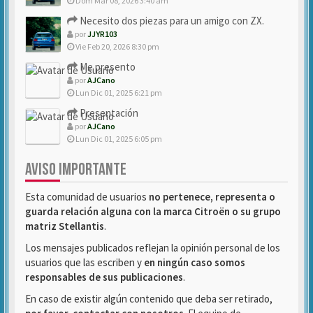
Dom Mar 08, 2026 3:40 am
Necesito dos piezas para un amigo con ZX.
por
JJYR103
Vie Feb 20, 2026 8:30 pm
Me presento
por
AJCano
Lun Dic 01, 2025 6:21 pm
Presentación
por
AJCano
Lun Dic 01, 2025 6:05 pm
AVISO IMPORTANTE
Esta comunidad de usuarios
no pertenece, representa o
guarda relación alguna con la marca Citroën o su grupo
matriz Stellantis
.
Los mensajes publicados reflejan la opinión personal de los
usuarios que las escriben y
en ningún caso somos
responsables de sus publicaciones
.
En caso de existir algún contenido que deba ser retirado,