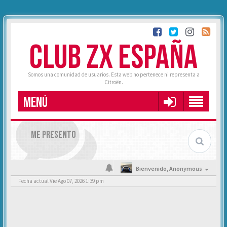
CLUB ZX ESPAÑA
Somos una comunidad de usuarios. Esta web no pertenece ni representa a
Citroën.
MENÚ
ME PRESENTO
Bienvenido,
Anonymous
Fecha actual Vie Ago 07, 2026 1:39 pm