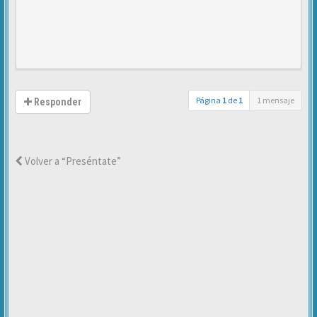
Página
1
de
1
1 mensaje
Responder
Volver a “Preséntate”