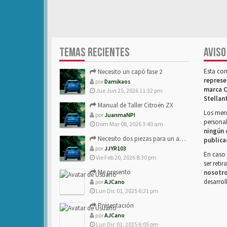
TEMAS RECIENTES
AVISO
Esta co
Necesito un capó fase 2
represe
por
Damikaos
marca C
Jue Jun 25, 2026 11:32 pm
Stellan
Manual de Taller Citroën ZX
Los mens
por
JuanmaNPI
personal
Dom Mar 08, 2026 3:40 am
ningún 
Necesito dos piezas para un amigo con ZX.
publica
por
JJYR103
En caso 
Vie Feb 20, 2026 8:30 pm
ser reti
Me presento
nosotr
desarrol
por
AJCano
Lun Dic 01, 2025 6:21 pm
Presentación
por
AJCano
Lun Dic 01, 2025 6:05 pm