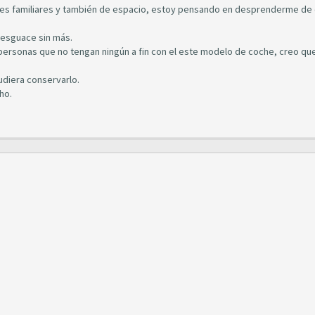
s familiares y también de espacio, estoy pensando en desprenderme de 
desguace sin más.
a personas que no tengan ningún a fin con el este modelo de coche, creo q
udiera conservarlo.
ho.