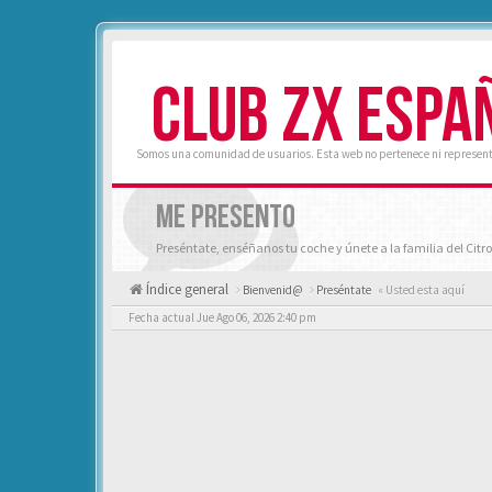
CLUB ZX ESPA
Somos una comunidad de usuarios. Esta web no pertenece ni represent
ME PRESENTO
Preséntate, enséñanos tu coche y únete a la familia del Citro
Índice general
Bienvenid@
Preséntate
« Usted esta aquí
Fecha actual Jue Ago 06, 2026 2:40 pm