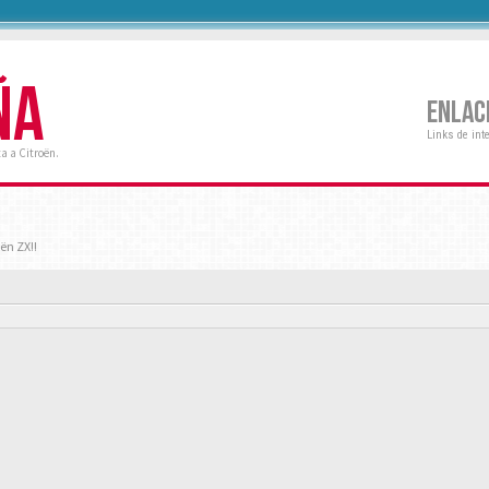
ÑA
ENLAC
Links de int
a a Citroën.
ën ZX!!