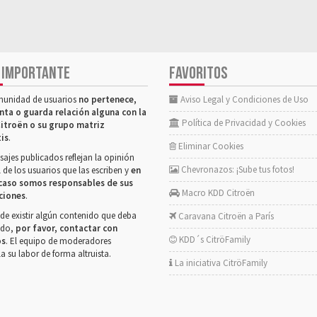
 IMPORTANTE
FAVORITOS
munidad de usuarios
no pertenece,
Aviso Legal y Condiciones de Uso
nta o guarda relación alguna con la
Política de Privacidad y Cookies
itroën o su grupo matriz
tis
.
Eliminar Cookies
ajes publicados reflejan la opinión
Chevronazos: ¡Sube tus fotos!
 de los usuarios que las escriben y
en
caso somos responsables de sus
Macro KDD Citroën
ciones
.
de existir algún contenido que deba
Caravana Citroën a París
rado,
por favor, contactar con
KDD´s CitröFamily
os
. El equipo de moderadores
la su labor de forma altruista.
La iniciativa CitröFamily