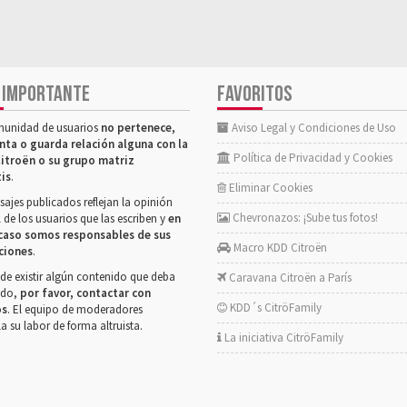
 IMPORTANTE
FAVORITOS
munidad de usuarios
no pertenece,
Aviso Legal y Condiciones de Uso
nta o guarda relación alguna con la
Política de Privacidad y Cookies
itroën o su grupo matriz
tis
.
Eliminar Cookies
ajes publicados reflejan la opinión
Chevronazos: ¡Sube tus fotos!
 de los usuarios que las escriben y
en
caso somos responsables de sus
Macro KDD Citroën
ciones
.
de existir algún contenido que deba
Caravana Citroën a París
rado,
por favor, contactar con
KDD´s CitröFamily
os
. El equipo de moderadores
la su labor de forma altruista.
La iniciativa CitröFamily