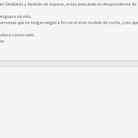
s familiares y también de espacio, estoy pensando en desprenderme de 
desguace sin más.
a personas que no tengan ningún a fin con el este modelo de coche, creo q
udiera conservarlo.
ho.