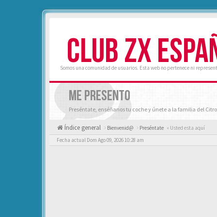
CLUB ZX ESPA
Somos una comunidad de usuarios. Esta web no pertenece ni represent
ME PRESENTO
Preséntate, enséñanos tu coche y únete a la familia del Citro
Índice general
Bienvenid@
Preséntate
« Usted esta aquí
Fecha actual Dom Ago 09, 2026 10:28 am