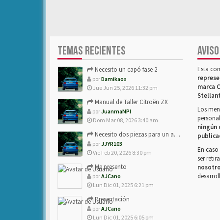
TEMAS RECIENTES
AVISO
Esta co
Necesito un capó fase 2
represe
por
Damikaos
marca C
Jue Jun 25, 2026 11:32 pm
Stellan
Manual de Taller Citroën ZX
Los mens
por
JuanmaNPI
personal
Dom Mar 08, 2026 3:40 am
ningún 
Necesito dos piezas para un amigo con ZX.
publica
por
JJYR103
En caso 
Vie Feb 20, 2026 8:30 pm
ser reti
Me presento
nosotr
desarrol
por
AJCano
Lun Dic 01, 2025 6:21 pm
Presentación
por
AJCano
Lun Dic 01, 2025 6:05 pm