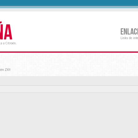
ÑA
ENLAC
Links de int
a a Citroën.
ën ZX!!