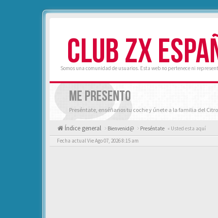
CLUB ZX ESPA
Somos una comunidad de usuarios. Esta web no pertenece ni represent
ME PRESENTO
Preséntate, enséñanos tu coche y únete a la familia del Citro
Índice general
Bienvenid@
Preséntate
« Usted esta aquí
Fecha actual Vie Ago 07, 2026 8:15 am