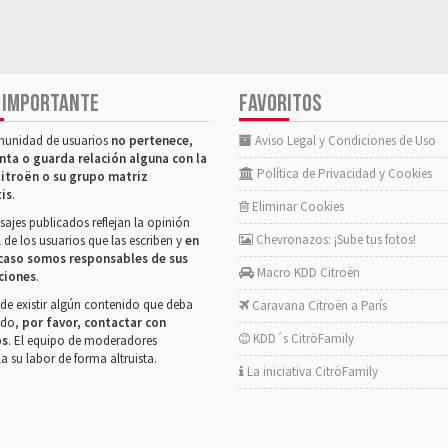
 IMPORTANTE
FAVORITOS
munidad de usuarios
no pertenece,
Aviso Legal y Condiciones de Uso
nta o guarda relación alguna con la
Política de Privacidad y Cookies
itroën o su grupo matriz
tis
.
Eliminar Cookies
ajes publicados reflejan la opinión
Chevronazos: ¡Sube tus fotos!
 de los usuarios que las escriben y
en
caso somos responsables de sus
Macro KDD Citroën
ciones
.
de existir algún contenido que deba
Caravana Citroën a París
rado,
por favor, contactar con
KDD´s CitröFamily
os
. El equipo de moderadores
la su labor de forma altruista.
La iniciativa CitröFamily