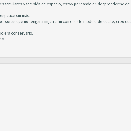
s familiares y también de espacio, estoy pensando en desprenderme de 
desguace sin más.
a personas que no tengan ningún a fin con el este modelo de coche, creo q
udiera conservarlo.
ho.