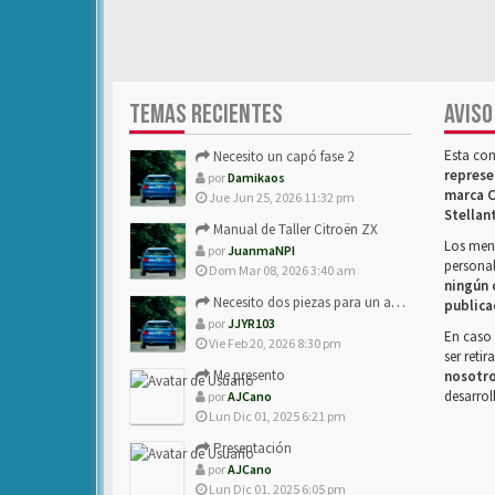
TEMAS RECIENTES
AVISO
Esta co
Necesito un capó fase 2
represe
por
Damikaos
marca C
Jue Jun 25, 2026 11:32 pm
Stellan
Manual de Taller Citroën ZX
Los mens
por
JuanmaNPI
personal
Dom Mar 08, 2026 3:40 am
ningún 
Necesito dos piezas para un amigo con ZX.
publica
por
JJYR103
En caso 
Vie Feb 20, 2026 8:30 pm
ser reti
Me presento
nosotr
desarrol
por
AJCano
Lun Dic 01, 2025 6:21 pm
Presentación
por
AJCano
Lun Dic 01, 2025 6:05 pm