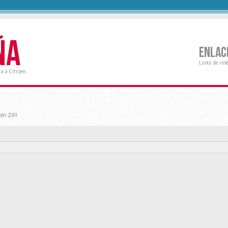
ÑA
ENLAC
Links de int
a a Citroën.
ën ZX!!