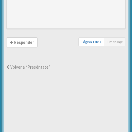
Página
1
de
1
1 mensaje
Responder
Volver a “Preséntate”