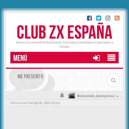
CLUB ZX ESPAÑA
Somos una comunidad de usuarios. Esta web no pertenece ni representa a
Citroën.
MENÚ
ME PRESENTO
Bienvenido,
Anonymous
Fecha actual Sab Ago 08, 2026 3:20 pm