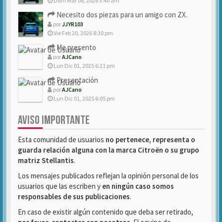
Dom Mar 08, 2026 3:40 am
Necesito dos piezas para un amigo con ZX.
por
JJYR103
Vie Feb 20, 2026 8:30 pm
Me presento
por
AJCano
Lun Dic 01, 2025 6:21 pm
Presentación
por
AJCano
Lun Dic 01, 2025 6:05 pm
AVISO IMPORTANTE
Esta comunidad de usuarios
no pertenece, representa o
guarda relación alguna con la marca Citroën o su grupo
matriz Stellantis
.
Los mensajes publicados reflejan la opinión personal de los
usuarios que las escriben y
en ningún caso somos
responsables de sus publicaciones
.
En caso de existir algún contenido que deba ser retirado,