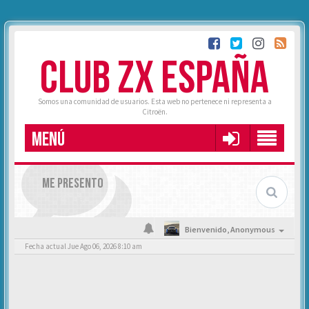
CLUB ZX ESPAÑA
Somos una comunidad de usuarios. Esta web no pertenece ni representa a
Citroën.
MENÚ
ME PRESENTO
Bienvenido,
Anonymous
Fecha actual Jue Ago 06, 2026 8:10 am