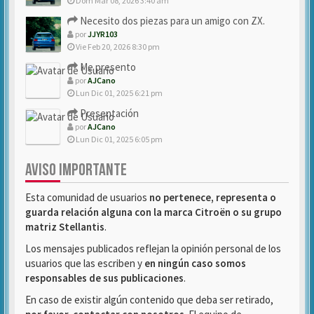
Dom Mar 08, 2026 3:40 am
Necesito dos piezas para un amigo con ZX.
por
JJYR103
Vie Feb 20, 2026 8:30 pm
Me presento
por
AJCano
Lun Dic 01, 2025 6:21 pm
Presentación
por
AJCano
Lun Dic 01, 2025 6:05 pm
AVISO IMPORTANTE
Esta comunidad de usuarios
no pertenece, representa o
guarda relación alguna con la marca Citroën o su grupo
matriz Stellantis
.
Los mensajes publicados reflejan la opinión personal de los
usuarios que las escriben y
en ningún caso somos
responsables de sus publicaciones
.
En caso de existir algún contenido que deba ser retirado,