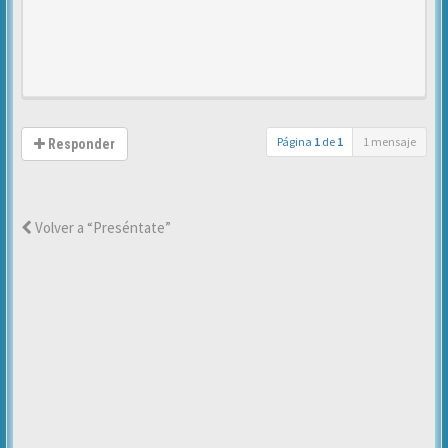
Página
1
de
1
1 mensaje
Responder
Volver a “Preséntate”