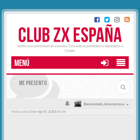
CLUB ZX ESPAÑA
Somos una comunidad de usuarios. Esta web no pertenece ni representa a
Citroën.
MENÚ
ME PRESENTO
Bienvenido,
Anonymous
Fecha actual Dom Ago 09, 2026 8:07 am