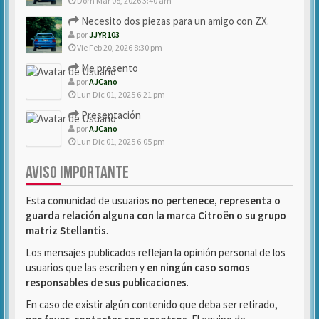
Dom Mar 08, 2026 3:40 am
Necesito dos piezas para un amigo con ZX.
por
JJYR103
Vie Feb 20, 2026 8:30 pm
Me presento
por
AJCano
Lun Dic 01, 2025 6:21 pm
Presentación
por
AJCano
Lun Dic 01, 2025 6:05 pm
AVISO IMPORTANTE
Esta comunidad de usuarios
no pertenece, representa o
guarda relación alguna con la marca Citroën o su grupo
matriz Stellantis
.
Los mensajes publicados reflejan la opinión personal de los
usuarios que las escriben y
en ningún caso somos
responsables de sus publicaciones
.
En caso de existir algún contenido que deba ser retirado,