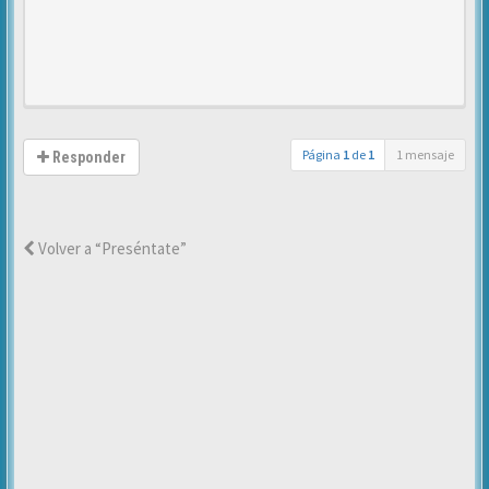
Página
1
de
1
1 mensaje
Responder
Volver a “Preséntate”