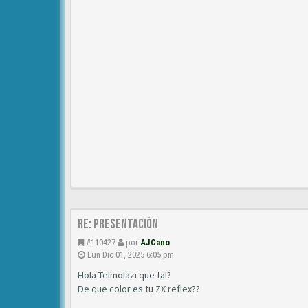
Re: Presentación
#110427
por
AJCano
Lun Dic 01, 2025 6:05 pm
Hola Telmolazi que tal?
De que color es tu ZX reflex??