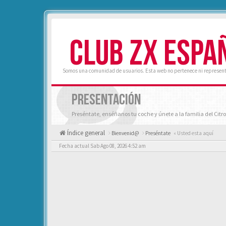
CLUB ZX ESPA
Somos una comunidad de usuarios. Esta web no pertenece ni represent
PRESENTACIÓN
Preséntate, enséñanos tu coche y únete a la familia del Citro
Índice general
Bienvenid@
Preséntate
« Usted esta aquí
Fecha actual Sab Ago 08, 2026 4:52 am