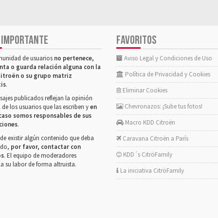
 IMPORTANTE
FAVORITOS
munidad de usuarios
no pertenece,
Aviso Legal y Condiciones de Uso
nta o guarda relación alguna con la
Política de Privacidad y Cookies
itroën o su grupo matriz
tis
.
Eliminar Cookies
ajes publicados reflejan la opinión
Chevronazos: ¡Sube tus fotos!
 de los usuarios que las escriben y
en
caso somos responsables de sus
Macro KDD Citroën
ciones
.
de existir algún contenido que deba
Caravana Citroën a París
rado,
por favor, contactar con
KDD´s CitröFamily
os
. El equipo de moderadores
la su labor de forma altruista.
La iniciativa CitröFamily