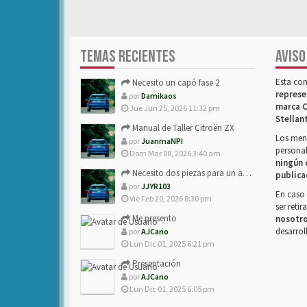
TEMAS RECIENTES
AVISO
Esta co
Necesito un capó fase 2
represe
por
Damikaos
marca C
Jue Jun 25, 2026 11:32 pm
Stellan
Manual de Taller Citroën ZX
Los mens
por
JuanmaNPI
personal
Dom Mar 08, 2026 3:40 am
ningún 
Necesito dos piezas para un amigo con ZX.
publica
por
JJYR103
En caso 
Vie Feb 20, 2026 8:30 pm
ser reti
Me presento
nosotr
desarrol
por
AJCano
Lun Dic 01, 2025 6:21 pm
Presentación
por
AJCano
Lun Dic 01, 2025 6:05 pm