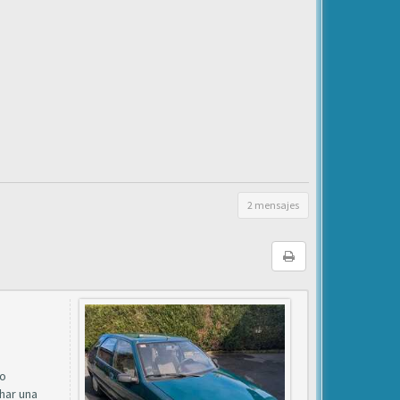
2 mensajes
do
char una