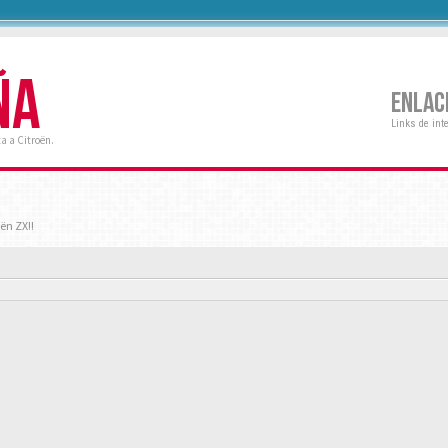
ÑA
ENLAC
Links de int
a a Citroën.
ën ZX!!