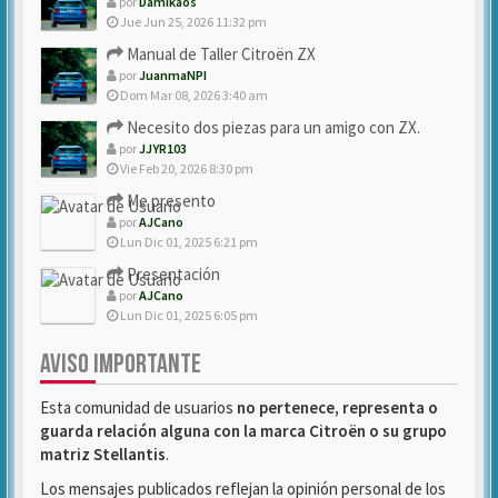
por
Damikaos
Jue Jun 25, 2026 11:32 pm
Manual de Taller Citroën ZX
por
JuanmaNPI
Dom Mar 08, 2026 3:40 am
Necesito dos piezas para un amigo con ZX.
por
JJYR103
Vie Feb 20, 2026 8:30 pm
Me presento
por
AJCano
Lun Dic 01, 2025 6:21 pm
Presentación
por
AJCano
Lun Dic 01, 2025 6:05 pm
AVISO IMPORTANTE
Esta comunidad de usuarios
no pertenece, representa o
guarda relación alguna con la marca Citroën o su grupo
matriz Stellantis
.
Los mensajes publicados reflejan la opinión personal de los