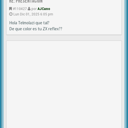
Re: Presentación
#110427
por
AJCano
Lun Dic 01, 2025 6:05 pm
Hola Telmolazi que tal?
De que color es tu ZX reflex??