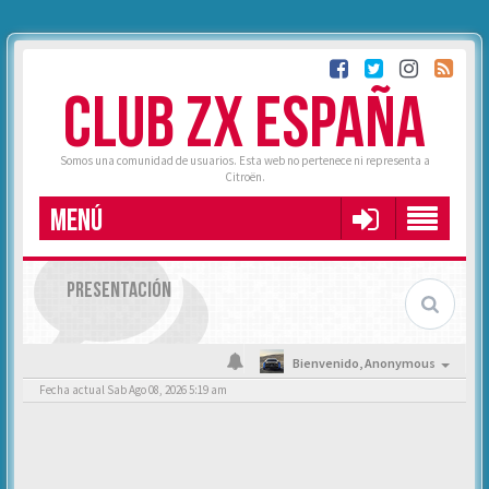
CLUB ZX ESPAÑA
Somos una comunidad de usuarios. Esta web no pertenece ni representa a
Citroën.
MENÚ
PRESENTACIÓN
Bienvenido,
Anonymous
Fecha actual Sab Ago 08, 2026 5:19 am