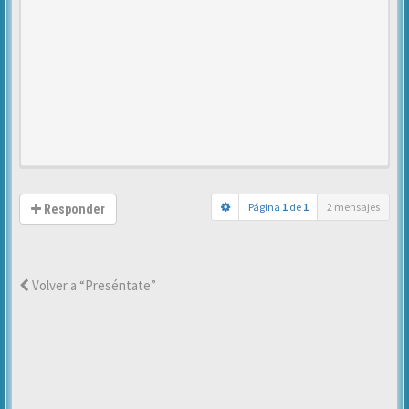
Página
1
de
1
2 mensajes
Responder
Volver a “Preséntate”