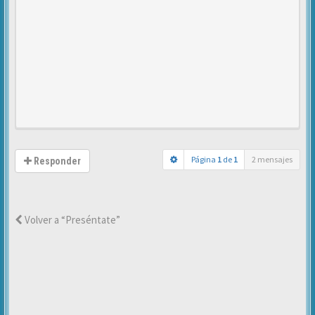
Página
1
de
1
2 mensajes
Responder
Volver a “Preséntate”