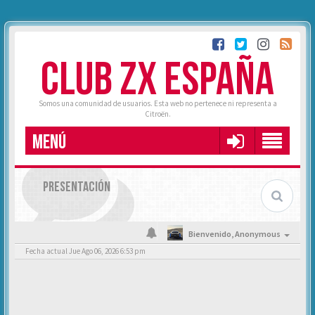
CLUB ZX ESPAÑA
Somos una comunidad de usuarios. Esta web no pertenece ni representa a
Citroën.
MENÚ
PRESENTACIÓN
Bienvenido,
Anonymous
Fecha actual Jue Ago 06, 2026 6:53 pm