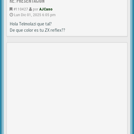
Re: Presentación
#110427
por
AJCano
Lun Dic 01, 2025 6:05 pm
Hola Telmolazi que tal?
De que color es tu ZX reflex??