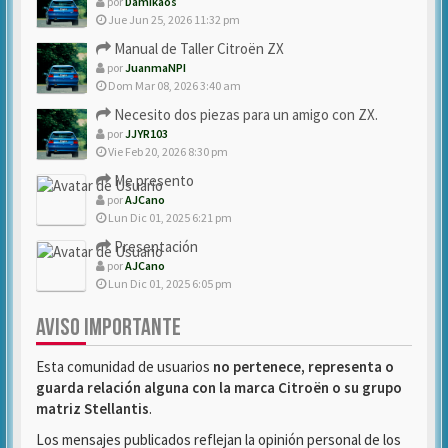
por
Damikaos
Jue Jun 25, 2026 11:32 pm
Manual de Taller Citroën ZX
por
JuanmaNPI
Dom Mar 08, 2026 3:40 am
Necesito dos piezas para un amigo con ZX.
por
JJYR103
Vie Feb 20, 2026 8:30 pm
Me presento
por
AJCano
Lun Dic 01, 2025 6:21 pm
Presentación
por
AJCano
Lun Dic 01, 2025 6:05 pm
AVISO IMPORTANTE
Esta comunidad de usuarios
no pertenece, representa o
guarda relación alguna con la marca Citroën o su grupo
matriz Stellantis
.
Los mensajes publicados reflejan la opinión personal de los