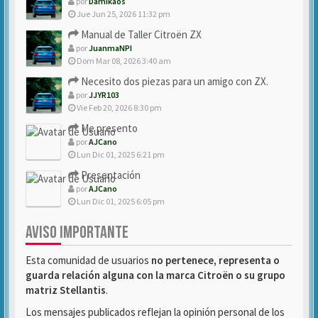
por
Damikaos
Jue Jun 25, 2026 11:32 pm
Manual de Taller Citroën ZX
por
JuanmaNPI
Dom Mar 08, 2026 3:40 am
Necesito dos piezas para un amigo con ZX.
por
JJYR103
Vie Feb 20, 2026 8:30 pm
Me presento
por
AJCano
Lun Dic 01, 2025 6:21 pm
Presentación
por
AJCano
Lun Dic 01, 2025 6:05 pm
AVISO IMPORTANTE
Esta comunidad de usuarios
no pertenece, representa o
guarda relación alguna con la marca Citroën o su grupo
matriz Stellantis
.
Los mensajes publicados reflejan la opinión personal de los