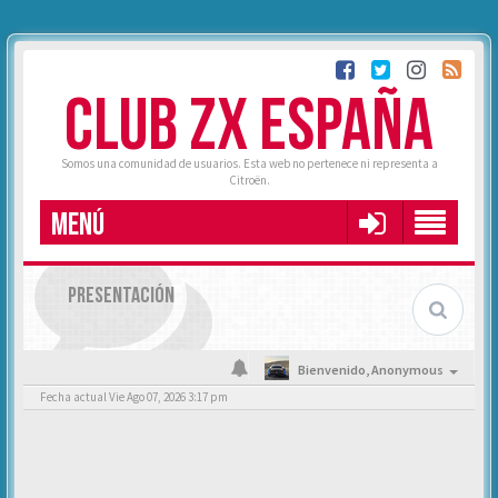
CLUB ZX ESPAÑA
Somos una comunidad de usuarios. Esta web no pertenece ni representa a
Citroën.
MENÚ
PRESENTACIÓN
Bienvenido,
Anonymous
Fecha actual Vie Ago 07, 2026 3:17 pm