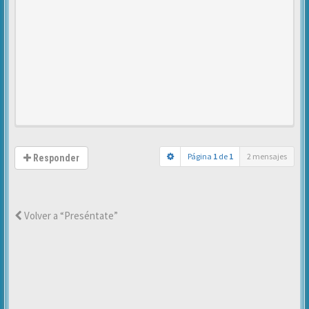
Página
1
de
1
2 mensajes
Responder
Volver a “Preséntate”