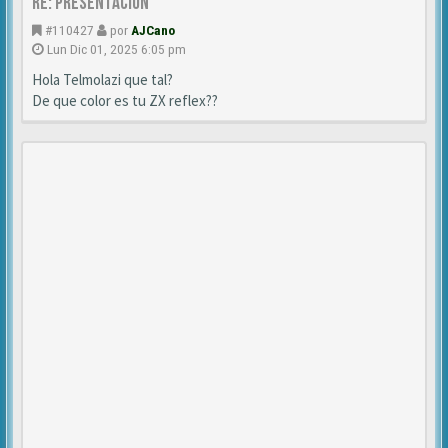
Re: Presentación
#110427
por
AJCano
Lun Dic 01, 2025 6:05 pm
Hola Telmolazi que tal?
De que color es tu ZX reflex??