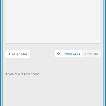
Página
1
de
1
2 mensajes
Responder
Volver a “Preséntate”