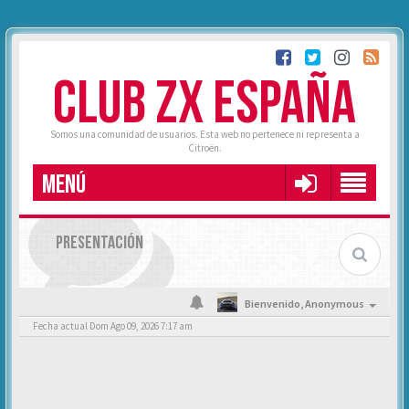
CLUB ZX ESPAÑA
Somos una comunidad de usuarios. Esta web no pertenece ni representa a
Citroën.
MENÚ
PRESENTACIÓN
Bienvenido,
Anonymous
Fecha actual Dom Ago 09, 2026 7:17 am