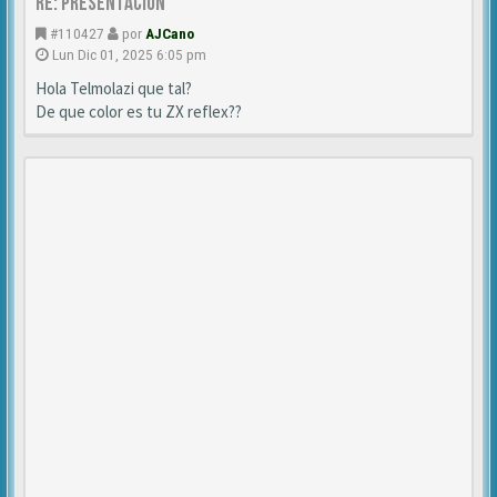
Re: Presentación
#110427
por
AJCano
Lun Dic 01, 2025 6:05 pm
Hola Telmolazi que tal?
De que color es tu ZX reflex??