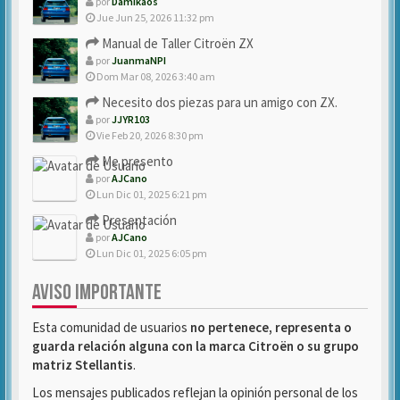
por
Damikaos
Jue Jun 25, 2026 11:32 pm
Manual de Taller Citroën ZX
por
JuanmaNPI
Dom Mar 08, 2026 3:40 am
Necesito dos piezas para un amigo con ZX.
por
JJYR103
Vie Feb 20, 2026 8:30 pm
Me presento
por
AJCano
Lun Dic 01, 2025 6:21 pm
Presentación
por
AJCano
Lun Dic 01, 2025 6:05 pm
AVISO IMPORTANTE
Esta comunidad de usuarios
no pertenece, representa o
guarda relación alguna con la marca Citroën o su grupo
matriz Stellantis
.
Los mensajes publicados reflejan la opinión personal de los