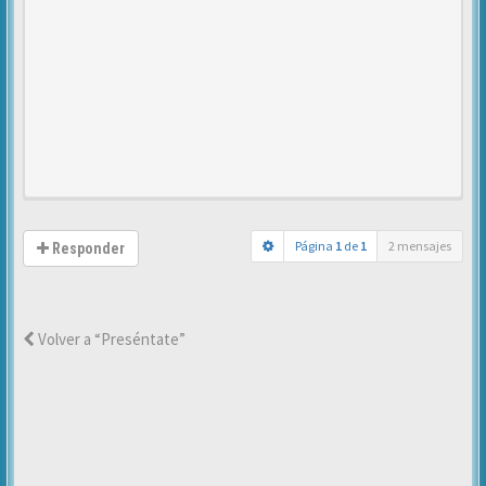
Página
1
de
1
2 mensajes
Responder
Volver a “Preséntate”