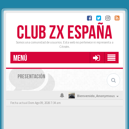
CLUB ZX ESPAÑA
Somos una comunidad de usuarios. Esta web no pertenece ni representa a
Citroën.
MENÚ
PRESENTACIÓN
Bienvenido,
Anonymous
Fecha actual Dom Ago 09, 2026 7:34 am