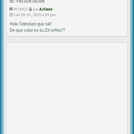
Re: Presentación
#110427
por
AJCano
Lun Dic 01, 2025 6:05 pm
Hola Telmolazi que tal?
De que color es tu ZX reflex??