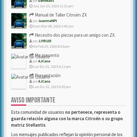
por
Damikaos
Jue Jun 25, 2026 11:32 pm
Manual de Taller Citroën ZX
por
JuanmaNPI
Dom Mar 08, 2026 3:40 am
Necesito dos piezas para un amigo con ZX.
por
JJYR103
Vie Feb 20, 2026 8:30 pm
Me presento
por
AJCano
Lun Dic 01, 2025 6:21 pm
Presentación
por
AJCano
Lun Dic 01, 2025 6:05 pm
AVISO IMPORTANTE
Esta comunidad de usuarios
no pertenece, representa o
guarda relación alguna con la marca Citroën o su grupo
matriz Stellantis
.
Los mensajes publicados reflejan la opinión personal de los