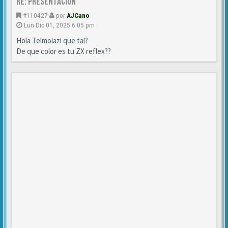
Re: Presentación
#110427
por
AJCano
Lun Dic 01, 2025 6:05 pm
Hola Telmolazi que tal?
De que color es tu ZX reflex??