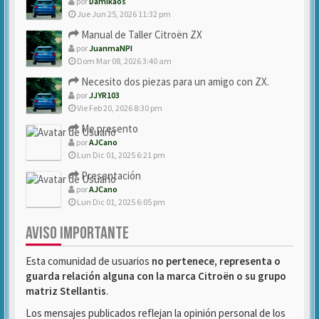
por
Damikaos
Jue Jun 25, 2026 11:32 pm
Manual de Taller Citroën ZX
por
JuanmaNPI
Dom Mar 08, 2026 3:40 am
Necesito dos piezas para un amigo con ZX.
por
JJYR103
Vie Feb 20, 2026 8:30 pm
Me presento
por
AJCano
Lun Dic 01, 2025 6:21 pm
Presentación
por
AJCano
Lun Dic 01, 2025 6:05 pm
AVISO IMPORTANTE
Esta comunidad de usuarios
no pertenece, representa o
guarda relación alguna con la marca Citroën o su grupo
matriz Stellantis
.
Los mensajes publicados reflejan la opinión personal de los