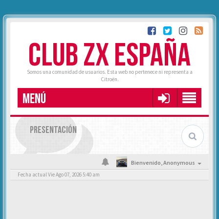
CLUB ZX ESPAÑA
Somos una comunidad de usuarios. Esta web no pertenece ni representa a
Citroën.
MENÚ
PRESENTACIÓN
Bienvenido,
Anonymous
Fecha actual Vie Ago 07, 2026 5:40 am