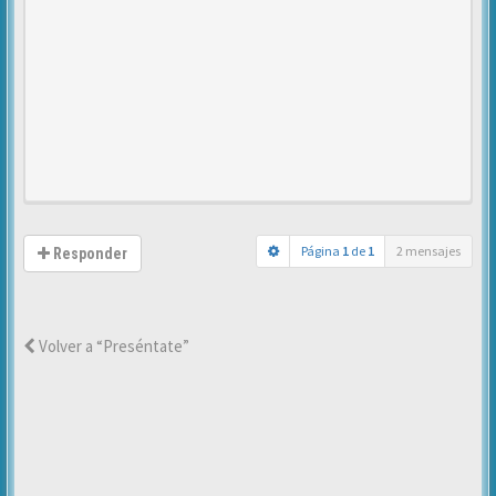
Página
1
de
1
2 mensajes
Responder
Volver a “Preséntate”