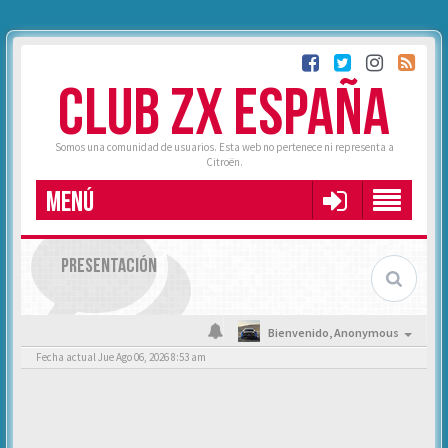
CLUB ZX ESPAÑA
Somos una comunidad de usuarios. Esta web no pertenece ni representa a
Citroën.
MENÚ
PRESENTACIÓN
Bienvenido,
Anonymous
Fecha actual Jue Ago 06, 2026 8:53 am