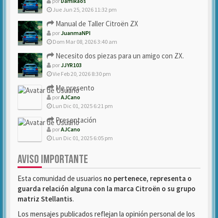
por
Damikaos
Jue Jun 25, 2026 11:32 pm
Manual de Taller Citroën ZX
por
JuanmaNPI
Dom Mar 08, 2026 3:40 am
Necesito dos piezas para un amigo con ZX.
por
JJYR103
Vie Feb 20, 2026 8:30 pm
Me presento
por
AJCano
Lun Dic 01, 2025 6:21 pm
Presentación
por
AJCano
Lun Dic 01, 2025 6:05 pm
AVISO IMPORTANTE
Esta comunidad de usuarios
no pertenece, representa o
guarda relación alguna con la marca Citroën o su grupo
matriz Stellantis
.
Los mensajes publicados reflejan la opinión personal de los