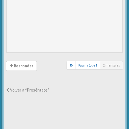
Página
1
de
1
2 mensajes
Responder
Volver a “Preséntate”