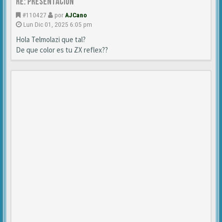
Re: Presentación
#110427
por
AJCano
Lun Dic 01, 2025 6:05 pm
Hola Telmolazi que tal?
De que color es tu ZX reflex??