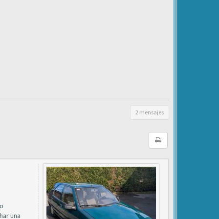
2 mensajes
do
char una