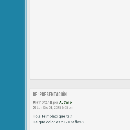
Re: Presentación
#110427
por
AJCano
Lun Dic 01, 2025 6:05 pm
Hola Telmolazi que tal?
De que color es tu ZX reflex??