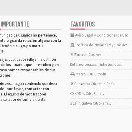
 IMPORTANTE
FAVORITOS
munidad de usuarios
no pertenece,
Aviso Legal y Condiciones de Uso
nta o guarda relación alguna con la
Política de Privacidad y Cookies
itroën o su grupo matriz
tis
.
Eliminar Cookies
ajes publicados reflejan la opinión
Chevronazos: ¡Sube tus fotos!
 de los usuarios que las escriben y
en
caso somos responsables de sus
Macro KDD Citroën
ciones
.
de existir algún contenido que deba
Caravana Citroën a París
rado,
por favor, contactar con
KDD´s CitröFamily
os
. El equipo de moderadores
la su labor de forma altruista.
La iniciativa CitröFamily