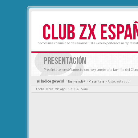
CLUB ZX ESPA
Somos una comunidad de usuarios. Esta web no pertenece ni represent
PRESENTACIÓN
Preséntate, enséñanos tu coche y únete a la familia del Citro
Índice general
Bienvenid@
Preséntate
« Usted esta aquí
Fecha actual Vie Ago 07, 2026 4:55 am