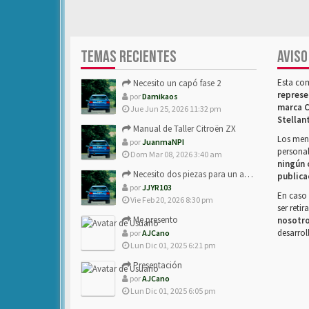
TEMAS RECIENTES
AVISO
Esta co
Necesito un capó fase 2
represe
por
Damikaos
marca C
Jue Jun 25, 2026 11:32 pm
Stellan
Manual de Taller Citroën ZX
Los mens
por
JuanmaNPI
personal
Dom Mar 08, 2026 3:40 am
ningún 
Necesito dos piezas para un amigo con ZX.
publica
por
JJYR103
En caso 
Vie Feb 20, 2026 8:30 pm
ser reti
Me presento
nosotr
desarrol
por
AJCano
Lun Dic 01, 2025 6:21 pm
Presentación
por
AJCano
Lun Dic 01, 2025 6:05 pm