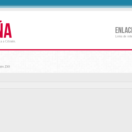
ÑA
ENLAC
Links de int
a a Citroën.
ën ZX!!