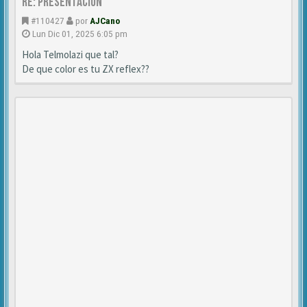
Re: Presentación
#110427
por
AJCano
Lun Dic 01, 2025 6:05 pm
Hola Telmolazi que tal?
De que color es tu ZX reflex??