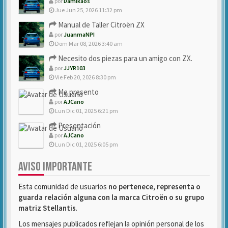
por
Damikaos
Jue Jun 25, 2026 11:32 pm
Manual de Taller Citroën ZX
por
JuanmaNPI
Dom Mar 08, 2026 3:40 am
Necesito dos piezas para un amigo con ZX.
por
JJYR103
Vie Feb 20, 2026 8:30 pm
Me presento
por
AJCano
Lun Dic 01, 2025 6:21 pm
Presentación
por
AJCano
Lun Dic 01, 2025 6:05 pm
AVISO IMPORTANTE
Esta comunidad de usuarios
no pertenece, representa o
guarda relación alguna con la marca Citroën o su grupo
matriz Stellantis
.
Los mensajes publicados reflejan la opinión personal de los