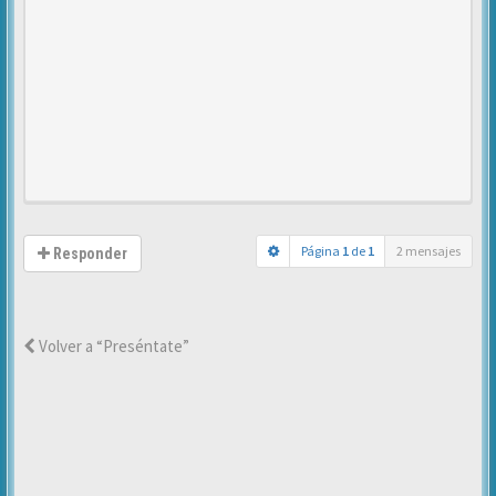
Página
1
de
1
2 mensajes
Responder
Volver a “Preséntate”