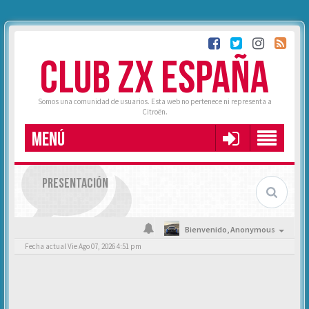
CLUB ZX ESPAÑA
Somos una comunidad de usuarios. Esta web no pertenece ni representa a
Citroën.
MENÚ
PRESENTACIÓN
Bienvenido,
Anonymous
Fecha actual Vie Ago 07, 2026 4:51 pm