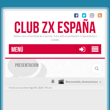
CLUB ZX ESPAÑA
Somos una comunidad de usuarios. Esta web no pertenece ni representa a
Citroën.
MENÚ
PRESENTACIÓN
Bienvenido,
Anonymous
Fecha actual Dom Ago 09, 2026 7:44 am