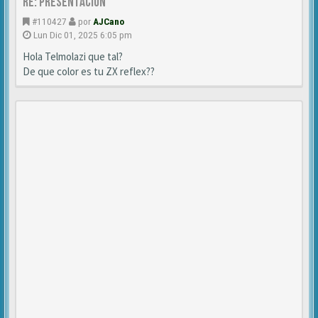
Re: Presentación
#110427
por
AJCano
Lun Dic 01, 2025 6:05 pm
Hola Telmolazi que tal?
De que color es tu ZX reflex??