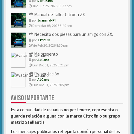
por
Damikaos
Jue Jun 25, 2026 11:32 pm
Manual de Taller Citroën ZX
por
JuanmaNPI
Dom Mar 08, 2026 3:40 am
Necesito dos piezas para un amigo con ZX.
por
JJYR103
Vie Feb 20, 2026 8:30 pm
Me presento
por
AJCano
Lun Dic 01, 2025 6:21 pm
Presentación
por
AJCano
Lun Dic 01, 2025 6:05 pm
AVISO IMPORTANTE
Esta comunidad de usuarios
no pertenece, representa o
guarda relación alguna con la marca Citroën o su grupo
matriz Stellantis
.
Los mensajes publicados reflejan la opinión personal de los