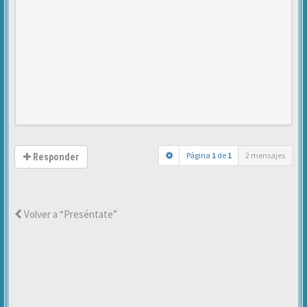
Página
1
de
1
2 mensajes
Responder
Volver a “Preséntate”