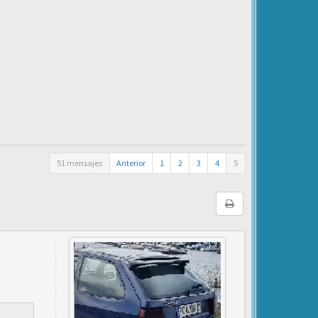
51 mensajes
Anterior
1
2
3
4
5