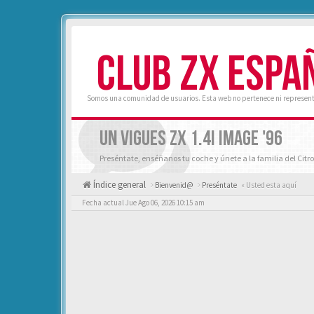
CLUB ZX ESPA
Somos una comunidad de usuarios. Esta web no pertenece ni represent
UN VIGUES ZX 1.4I IMAGE '96
Preséntate, enséñanos tu coche y únete a la familia del Citro
Índice general
Bienvenid@
Preséntate
« Usted esta aquí
Fecha actual Jue Ago 06, 2026 10:15 am