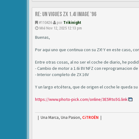
Re: Un vigues ZX 1.4i IMAGE '96
#110426
por
Trikinight
Mié Nov 12, 2025 12:13 pm
Buenas,
Por aqui uno que continua con su ZX! Y en este caso, c
Entre otras cosas, al no ser el coche de diario, he podi
- Cambio de motor a 1.6i 8V NFZ con reprogramacion de 
- Interior completo de ZX 16V
Y un largo etcétera, que de origen el coche le queda su
https://www.photo-pick.com/online/3E5Rto5G.link
| Una Marca, Una Pasion,
CiTROËN
|