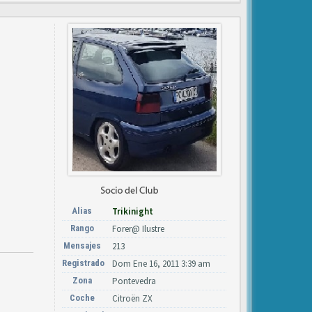
Alias
Trikinight
Rango
Forer@ Ilustre
Mensajes
213
Registrado
Dom Ene 16, 2011 3:39 am
Zona
Pontevedra
Coche
Citroën ZX