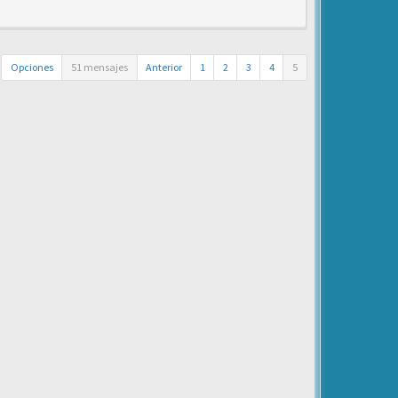
Opciones
51 mensajes
Anterior
1
2
3
4
5