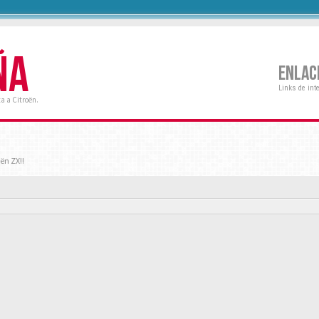
ÑA
ENLAC
Links de int
a a Citroën.
ën ZX!!