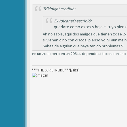
Trikinight escribió:
ZxVolcaneO escribió:
quedate como estas y baja el tuyo piens
Ah no sabia, aqui dos amigos que tienen zx se lo h
si vienen o no con discos, pienso yo. Si aun me h
Sabes de alguien que haya tenido problemas??
en un zx no pero en un 206 si. depende si tocas con uno 
""""THE SERIE INSIDE""""[/size]