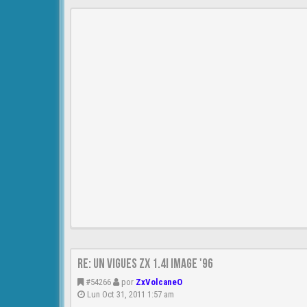
Re: Un vigues ZX 1.4i IMAGE '96
#54266
por
ZxVolcaneO
Lun Oct 31, 2011 1:57 am