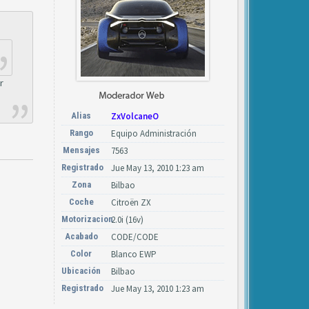
r
Alias
ZxVolcaneO
Rango
Equipo Administración
Mensajes
7563
Registrado
Jue May 13, 2010 1:23 am
Zona
Bilbao
Coche
Citroën ZX
Motorizacion
2.0i (16v)
Acabado
CODE/CODE
Color
Blanco EWP
Ubicación
Bilbao
Registrado
Jue May 13, 2010 1:23 am