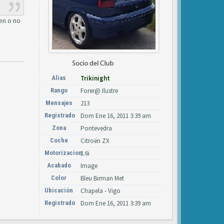
nen o no
Alias
Trikinight
Rango
Forer@ Ilustre
Mensajes
213
Registrado
Dom Ene 16, 2011 3:39 am
Zona
Pontevedra
Coche
Citroën ZX
Motorizacion
1.6i
Acabado
Image
Color
Bleu Birman Met
Ubicación
Chapela - Vigo
Registrado
Dom Ene 16, 2011 3:39 am