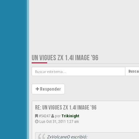
UN VIGUES ZX 1.4I IMAGE '96
Busca
Responder
Re: Un vigues ZX 1.4i IMAGE '96
#54247
por
Trikinight
Lun Oct 31, 2011 1:27 am
ZxVolcaneO escribió: