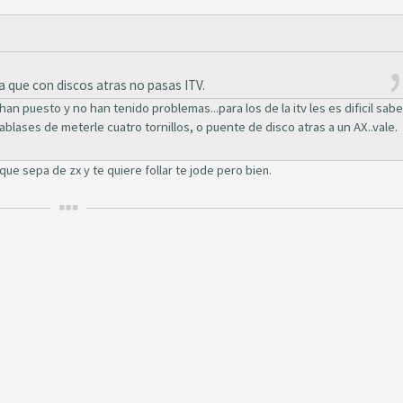
a que con discos atras no pasas ITV.
an puesto y no han tenido problemas...para los de la itv les es dificil sabe
ablases de meterle cuatro tornillos, o puente de disco atras a un AX..vale.
que sepa de zx y te quiere follar te jode pero bien.