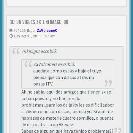
Re: Un vigues ZX 1.4i IMAGE '96
#54266
por
ZxVolcaneO
Lun Oct 31, 2011 1:57 am
Trikinight escribió:
ZxVolcaneO escribió:
quedate como estas y baja el tuyo
piensa que con discos atras no
pasas ITV.
Ah no sabia, aqui dos amigos que tienen zx se
lo han puesto y no han tenido
problemas...para los de la itv les es dificil saber
si vienen o no con discos, pienso yo. Si aun me
hablases de meterle cuatro tornillos, o puente
de disco atras a un AX..vale.
Sabes de alguien que haya tenido problemas??