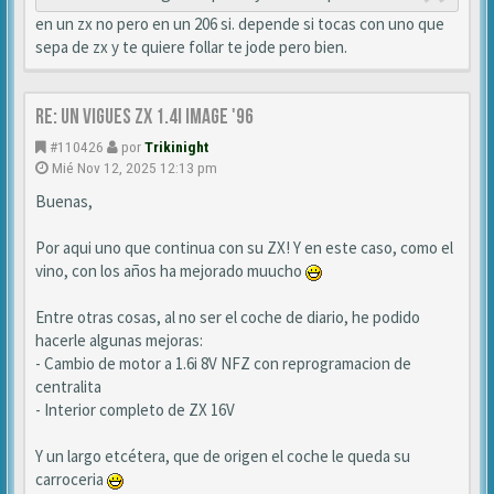
en un zx no pero en un 206 si. depende si tocas con uno que
sepa de zx y te quiere follar te jode pero bien.
Re: Un vigues ZX 1.4i IMAGE '96
#110426
por
Trikinight
Mié Nov 12, 2025 12:13 pm
Buenas,
Por aqui uno que continua con su ZX! Y en este caso, como el
vino, con los años ha mejorado muucho
Entre otras cosas, al no ser el coche de diario, he podido
hacerle algunas mejoras:
- Cambio de motor a 1.6i 8V NFZ con reprogramacion de
centralita
- Interior completo de ZX 16V
Y un largo etcétera, que de origen el coche le queda su
carroceria