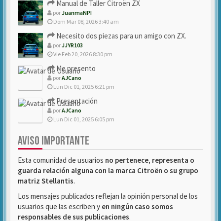
Manual de Taller Citroën ZX
por
JuanmaNPI
Dom Mar 08, 2026 3:40 am
Necesito dos piezas para un amigo con ZX.
por
JJYR103
Vie Feb 20, 2026 8:30 pm
Me presento
por
AJCano
Lun Dic 01, 2025 6:21 pm
Presentación
por
AJCano
Lun Dic 01, 2025 6:05 pm
AVISO IMPORTANTE
Esta comunidad de usuarios
no pertenece, representa o
guarda relación alguna con la marca Citroën o su grupo
matriz Stellantis
.
Los mensajes publicados reflejan la opinión personal de los
usuarios que las escriben y
en ningún caso somos
responsables de sus publicaciones
.