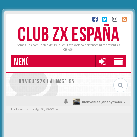
CLUB ZX ESPAÑA
Somos una comunidad de usuarios. Esta web no pertenece ni representa a
Citroën.
MENÚ
UN VIGUES ZX 1.4I IMAGE '96
Bienvenido,
Anonymous
Fecha actual Jue Ago 06, 2026 9:54 pm