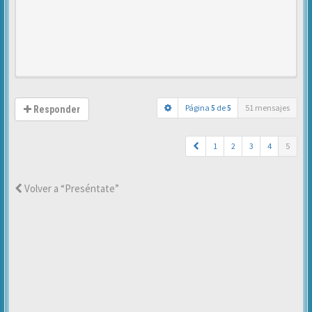
Página
5
de
5
51 mensajes
Responder
1
2
3
4
5
Volver a “Preséntate”