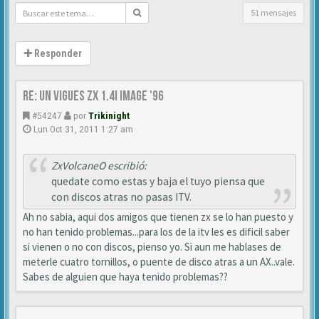
51 mensajes
Responder
Re: Un vigues ZX 1.4i IMAGE '96
#54247
por
Trikinight
Lun Oct 31, 2011 1:27 am
ZxVolcaneO escribió:
quedate como estas y baja el tuyo piensa que
con discos atras no pasas ITV.
Ah no sabia, aqui dos amigos que tienen zx se lo han puesto y
no han tenido problemas...para los de la itv les es dificil saber
si vienen o no con discos, pienso yo. Si aun me hablases de
meterle cuatro tornillos, o puente de disco atras a un AX..vale.
Sabes de alguien que haya tenido problemas??